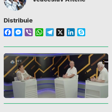
Distribuie
Facebook
Messenger
Viber
WhatsApp
Telegram
X
LinkedIn
Skype