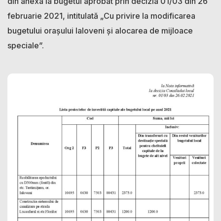
din anexa la bugetul aprobat prin decizia 01/03 din 26
februarie 2021, intitulată „Cu privire la modificarea
bugetului orașului Ialoveni și alocarea de mijloace
speciale”.