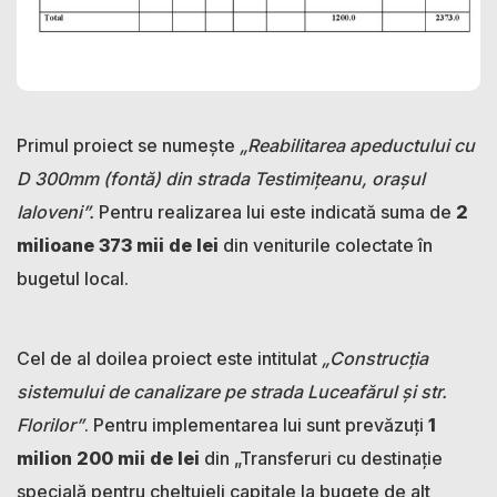
Primul proiect se numește
„Reabilitarea apeductului cu
D 300mm (fontă) din strada Testimițeanu, orașul
Ialoveni”.
Pentru realizarea lui este indicată suma de
2
milioane 373 mii de lei
din veniturile colectate în
bugetul local.
Cel de al doilea proiect este intitulat
„Construcția
sistemului de canalizare pe strada Luceafărul și str.
Florilor”
. Pentru implementarea lui sunt prevăzuți
1
milion 200 mii de lei
din „Transferuri cu destinație
specială pentru cheltuieli capitale la bugete de alt