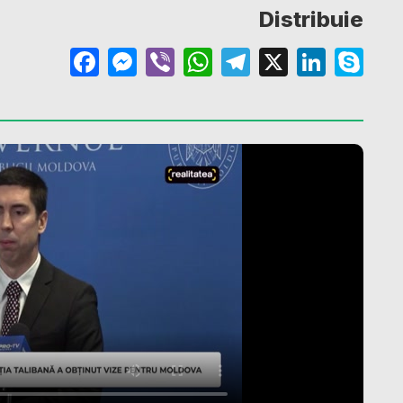
Distribuie
Facebook
Messenger
Viber
WhatsApp
Telegram
X
Linke
Sk