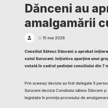
Dănceni au apr
amalgamării c
15 mai 2026
Consiliul Sătesc Dănceni a aprobat iniție
satul Suruceni. Inițiativa aparține unui gru
votată în cadrul ședinței consiliului din 7
Prin aceeași decizie au fost delegate 9 perso
Suruceni decizia Consiliului sătesc Dănceni ș
legislație în privința procesului de amalgamar