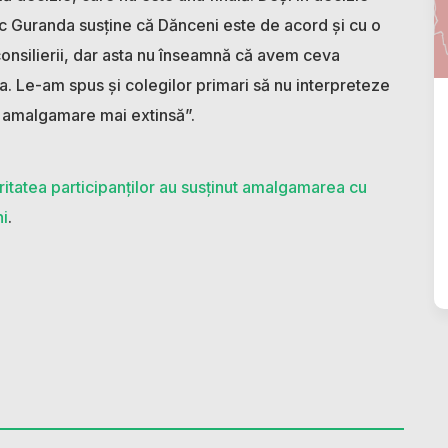
tuc Guranda susține că Dănceni este de acord și cu o
onsilierii, dar asta nu înseamnă că avem ceva
a. Le-am spus și colegilor primari să nu interpreteze
o amalgamare mai extinsă”.
itatea participanților au susținut amalgamarea cu
ni
.