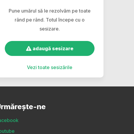
Pune umărul să le rezolvăm pe toate
rând pe rând. Totul începe cu o
sesizare.
adaugă sesizare
Vezi toate sesizările
rmărește-ne
acebook
outube