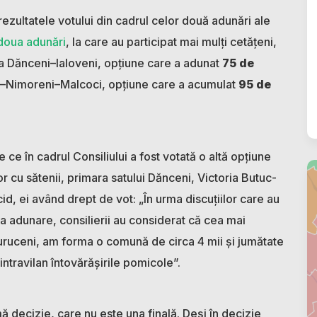
rezultatele votului din cadrul celor două adunări ale
doua adunări
, la care au participat mai mulți cetățeni,
a Dănceni–Ialoveni, opțiune care a adunat
75 de
–Nimoreni–Malcoci, opțiune care a acumulat
95 de
 ce în cadrul Consiliului a fost votată o altă opțiune
or cu sătenii, primara satului Dănceni, Victoria Butuc-
id, ei având drept de vot: „În urma discuțiilor care au
la adunare, consilierii au considerat că cea mai
uruceni, am forma o comună de circa 4 mii și jumătate
 intravilan întovărășirile pomicole”.
ă decizie, care nu este una finală. Deși în decizie