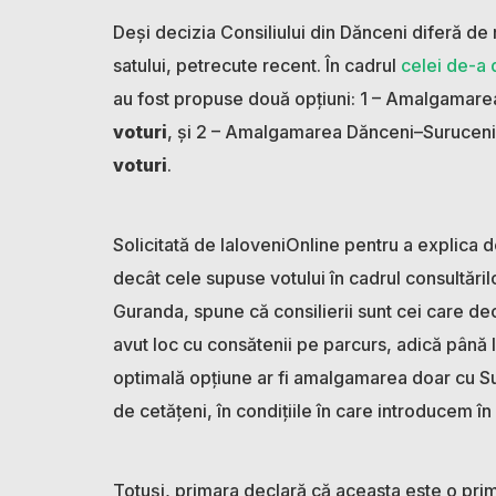
Deși decizia Consiliului din Dănceni diferă de 
satului, petrecute recent. În cadrul
celei de-a 
au fost propuse două opțiuni: 1 – Amalgamare
voturi
, și 2 – Amalgamarea Dănceni–Suruceni
voturi
.
Solicitată de IaloveniOnline pentru a explica de
decât cele supuse votului în cadrul consultăril
Guranda, spune că consilierii sunt cei care dec
avut loc cu consătenii pe parcurs, adică până 
optimală opțiune ar fi amalgamarea doar cu S
de cetățeni, în condițiile în care introducem în
Totuși, primara declară că aceasta este o prim