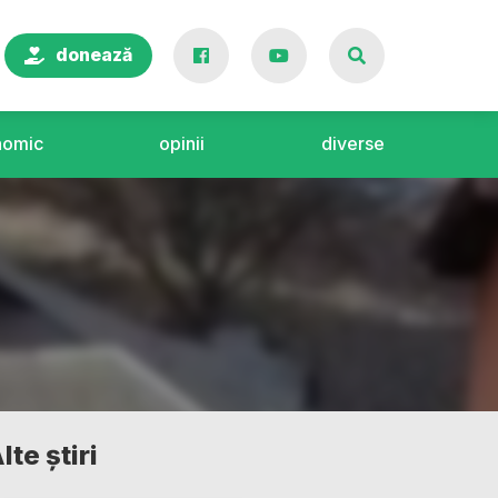
donează
nomic
opinii
diverse
lte știri