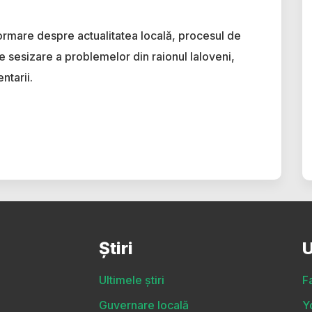
ormare despre actualitatea locală, procesul de
e sesizare a problemelor din raionul Ialoveni,
ntarii.
Știri
U
Ultimele știri
F
Guvernare locală
Y