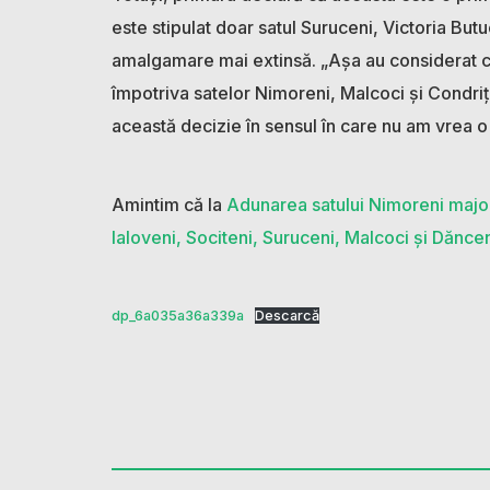
este stipulat doar satul Suruceni, Victoria Bu
amalgamare mai extinsă. „Așa au considerat c
împotriva satelor Nimoreni, Malcoci și Condriț
această decizie în sensul în care nu am vrea 
Amintim că la
Adunarea satului Nimoreni major
Ialoveni, Sociteni, Suruceni, Malcoci și Dănce
dp_6a035a36a339a
Descarcă