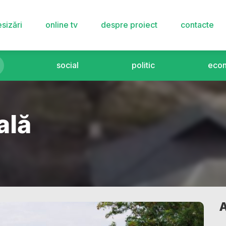
sizări
online tv
despre proiect
contacte
social
politic
eco
ală
A