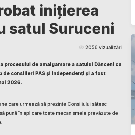
obat inițierea
u satul Suruceni
2056 vizualizări
rea procesului de amalgamare a satului Dănceni cu
p de consilieri PAS și independenți și a fost
 mai 2026.
ane care urmează să prezinte Consiliului sătesc
i să pună în aplicare toate mecanismele prevăzute de
e.