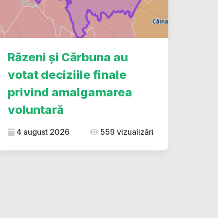
Răzeni și Cărbuna au
votat deciziile finale
privind amalgamarea
voluntară
4 august 2026
559 vizualizări