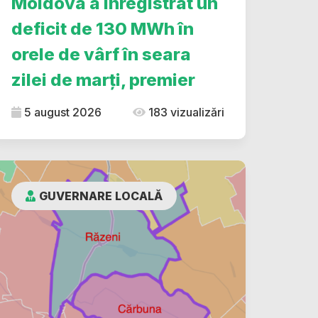
Moldova a înregistrat un
deficit de 130 MWh în
orele de vârf în seara
zilei de marți, premier
5 august 2026
183 vizualizări
GUVERNARE LOCALĂ