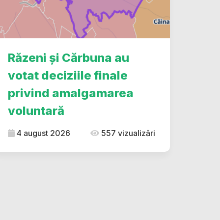
Răzeni și Cărbuna au
votat deciziile finale
privind amalgamarea
voluntară
4 august 2026
557 vizualizări
dIn
ype