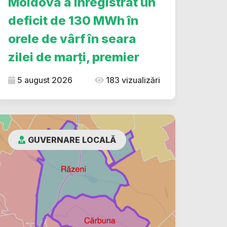
Moldova a înregistrat un
deficit de 130 MWh în
orele de vârf în seara
zilei de marți, premier
5 august 2026
183 vizualizări
GUVERNARE LOCALĂ