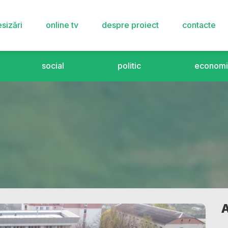
sizări
online tv
despre proiect
contacte
social
politic
economi
A