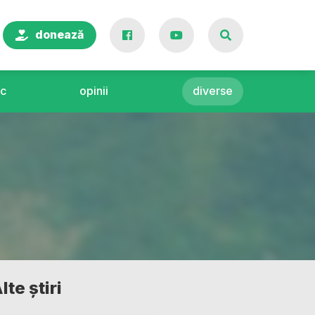
donează
c
opinii
diverse
lte știri