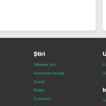
Știri
U
Ultimele știri
F
Guvernare locală
Y
Social
I
Politic
Economic
T