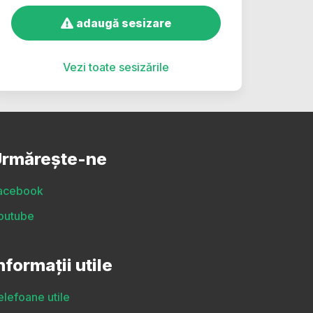
adaugă sesizare
Vezi toate sesizările
rmărește-ne
acebook
outube
nformații utile
elefoane utile