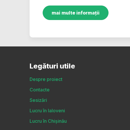
mai multe informații
Legături utile
Despre proiect
Contacte
Sesizări
Lucru în Ialoveni
Lucru în Chișinău