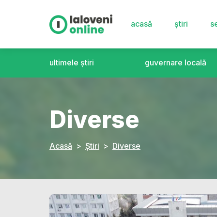
acasă
știri
se
ultimele știri
guvernare locală
Diverse
Acasă
Știri
Diverse