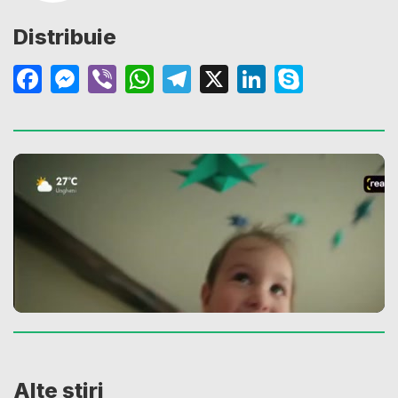
Distribuie
Facebook
Messenger
Viber
WhatsApp
Telegram
X
LinkedIn
Skype
Alte știri