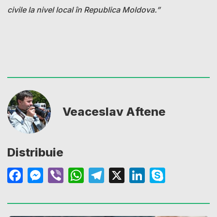
civile la nivel local în Republica Moldova.”
Veaceslav Aftene
Distribuie
Facebook
Messenger
Viber
WhatsApp
Telegram
X
LinkedIn
Skype