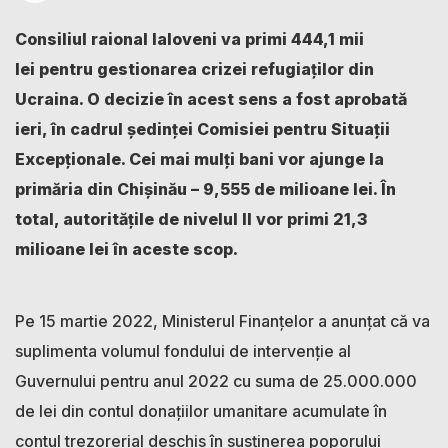
Consiliul raional Ialoveni va primi 444,1 mii
lei
pentru gestionarea crizei refugiaților din
Ucraina. O decizie în acest sens a fost aprobată
ieri, în cadrul ședinței Comisiei pentru Situații
Excepționale. Cei mai mulți bani vor ajunge la
primăria din Chișinău – 9,555 de milioane lei. În
total, autoritățile de nivelul II vor primi 21,3
milioane lei în aceste scop.
Pe 15 martie 2022, Ministerul Finanțelor a anunțat că va
suplimenta volumul fondului de intervenție al
Guvernului pentru anul 2022 cu suma de 25.000.000
de lei din contul donațiilor umanitare acumulate în
contul trezorerial deschis în susținerea poporului