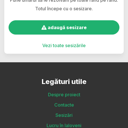
Totul începe cu o sesizare.
adaugă sesizare
Vezi toate sesizările
Legături utile
Despre proiect
Contacte
Sesizări
Lucru în Ialoveni