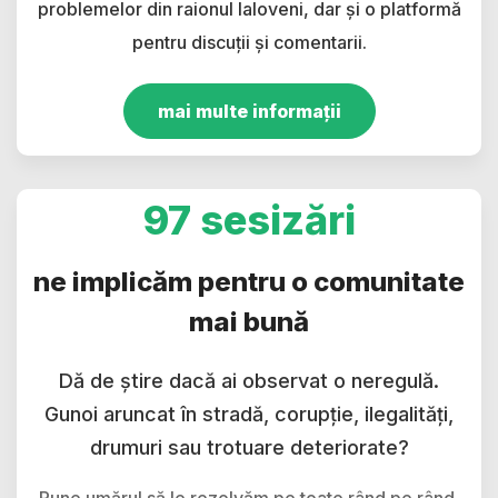
problemelor din raionul Ialoveni, dar și o platformă
pentru discuții și comentarii.
mai multe informații
97 sesizări
ne implicăm pentru o comunitate
mai bună
Dă de știre dacă ai observat o neregulă.
Gunoi aruncat în stradă, corupție, ilegalități,
drumuri sau trotuare deteriorate?
Pune umărul să le rezolvăm pe toate rând pe rând.