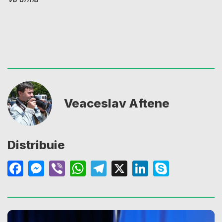
Veaceslav Aftene
Distribuie
Facebook
Messenger
Viber
WhatsApp
Telegram
X
LinkedIn
Skype