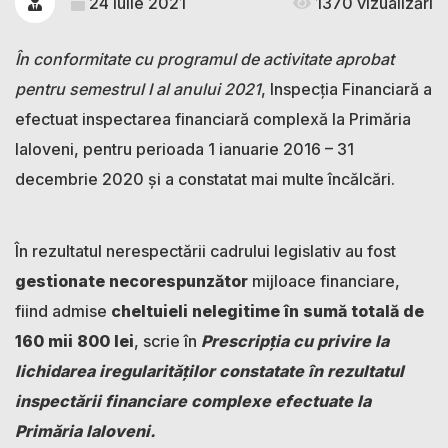
24 iulie 2021
1370 vizualizări
În conformitate cu programul de activitate aprobat
pentru semestrul I al anului 2021
, Inspecția Financiară a
efectuat inspectarea financiară complexă la Primăria
Ialoveni, pentru perioada 1 ianuarie 2016 – 31
decembrie 2020 și a constatat mai multe încălcări.
În rezultatul nerespectării cadrului legislativ au fost
gestionate necorespunzător
mijloace financiare,
fiind admise
cheltuieli nelegitime în sumă totală de
160 mii 800 lei
, scrie în
Prescripția cu privire la
lichidarea iregularităților constatate în rezultatul
inspectării financiare complexe efectuate la
Primăria Ialoveni.