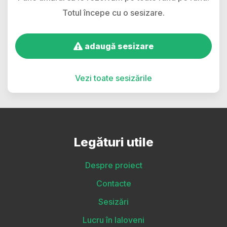
Totul începe cu o sesizare.
adaugă sesizare
Vezi toate sesizările
Legături utile
Despre proiect
Contacte
Sesizări
Lucru în Ialoveni