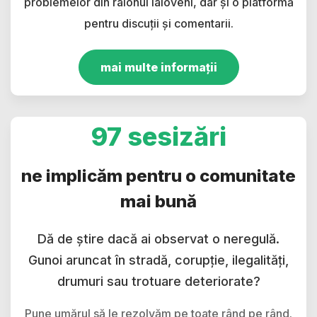
problemelor din raionul Ialoveni, dar și o platformă
pentru discuții și comentarii.
mai multe informații
97 sesizări
ne implicăm pentru o comunitate
mai bună
Dă de știre dacă ai observat o neregulă.
Gunoi aruncat în stradă, corupție, ilegalități,
drumuri sau trotuare deteriorate?
Pune umărul să le rezolvăm pe toate rând pe rând.