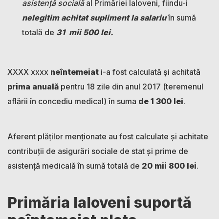
asistență socială
al Primăriei Ialoveni, fiindu-i
nelegitim achitat supliment la salariu
în sumă
totală de
31 mii 500 lei.
XXXX xxxx
neîntemeiat
i-a fost calculată și achitată
prima anuală
pentru 18 zile din anul 2017 (teremenul
aflării în concediu medical) în suma
de 1 300 lei
.
Aferent plăților menționate au fost calculate și achitate
contribuții de asigurări sociale de stat și prime de
asistență medicală în sumă totală de
20 mii 800 lei
.
Primăria Ialoveni suportă