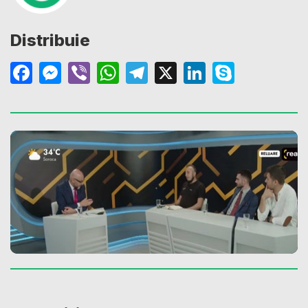
Distribuie
Facebook
Messenger
Viber
WhatsApp
Telegram
X
LinkedIn
Skype