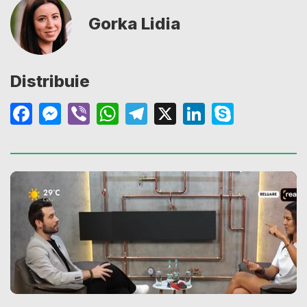
Gorka Lidia
Distribuie
Facebook
Messenger
Viber
WhatsApp
Telegram
X
LinkedIn
Skype