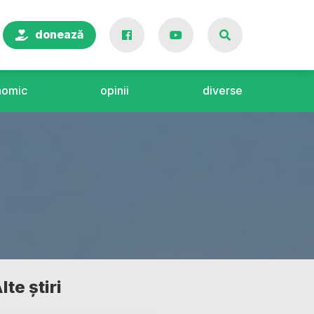
donează
nomic
opinii
diverse
lte știri