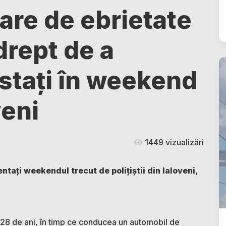
tare de ebrietate
 drept de a
stați în weekend
veni
1449 vizualizări
tați weekendul trecut de polițiștii din Ialoveni,
e 28 de ani, în timp ce conducea un automobil de