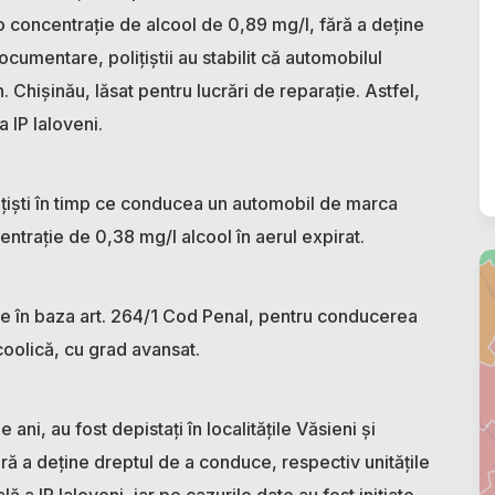
 concentrație de alcool de 0,89 mg/l, fără a deține
cumentare, polițiștii au stabilit că automobilul
. Chișinău, lăsat pentru lucrări de reparație. Astfel,
a IP Ialoveni.
lițiști în timp ce conducea un automobil de marca
ntrație de 0,38 mg/l alcool în aerul expirat.
ale în baza art. 264/1 Cod Penal, pentru conducerea
lcoolică, cu grad avansat.
 ani, au fost depistați în localitățile Văsieni și
ă a deține dreptul de a conduce, respectiv unitățile
ă a IP Ialoveni, iar pe cazurile date au fost inițiate