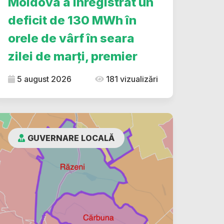
Moldova a înregistrat un
deficit de 130 MWh în
orele de vârf în seara
zilei de marți, premier
5 august 2026
181 vizualizări
GUVERNARE LOCALĂ