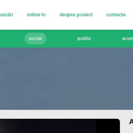
sizări
online tv
despre proiect
contacte
social
politic
eco
A