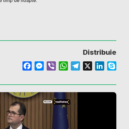
 pe timp de noapte.
Distribuie
Facebook
Messenger
Viber
WhatsApp
Telegram
X
Linke
Sk