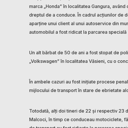
marca „Honda” în localitatea Gangura, având o
dreptul de a conduce. În cadrul acțiunilor de do
aparține unui client al unui autoservice din mun
automobilul a fost ridicat la parcarea specială 
Un alt bărbat de 50 de ani a fost stopat de po
„Volkswagen” în localitatea Văsieni, cu o conce
În ambele cazuri au fost inițiate procese pen
mijlocului de transport în stare de ebrietate a
Totodată, alți doi tineri de 22 și respectiv 23 de
Malcoci, în timp ce conduceau motociclete, făr
de transport au fost ridicate la parcarea special