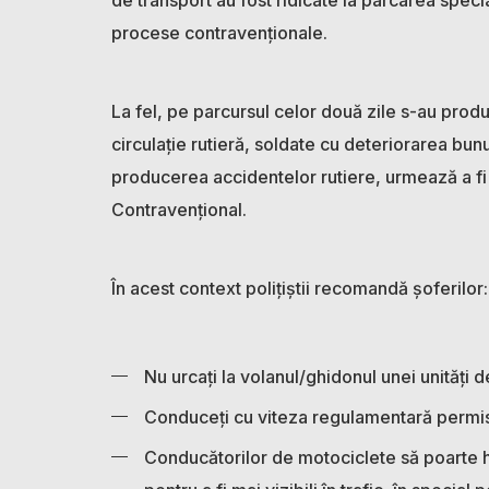
procese contravenționale.
La fel, pe parcursul celor două zile s-au produ
circulație rutieră, soldate cu deteriorarea bun
producerea accidentelor rutiere, urmează a f
Contravențional.
În acest context polițiștii recomandă șoferilor:
Nu urcați la volanul/ghidonul unei unități 
Conduceți cu viteza regulamentară permi
Conducătorilor de motociclete să poarte h