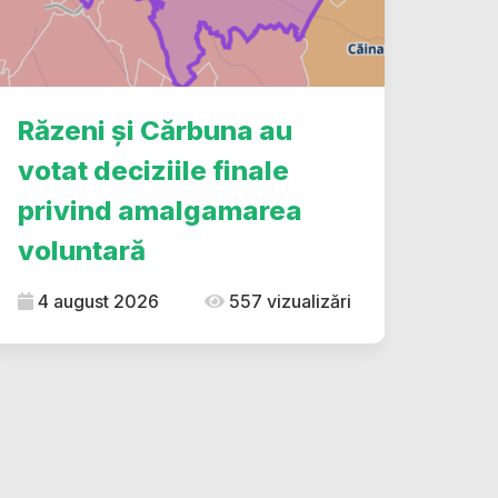
Răzeni și Cărbuna au
votat deciziile finale
privind amalgamarea
voluntară
4 august 2026
557 vizualizări