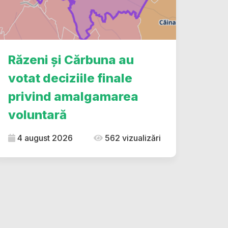
Răzeni și Cărbuna au
votat deciziile finale
privind amalgamarea
voluntară
4 august 2026
562 vizualizări