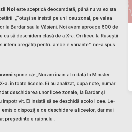
tii Noi
este sceptică deocamdată, până nu va exista
etării. „Totuși se insistă pe un liceu zonal, pe valea
ilor la Bardar sau la Văsieni. Noi avem aproape 600 de
 ca să deschidem clasă de a X-a. Ori liceu la Ruseștii
 suntem pregătiți pentru ambele variante”, ne-a spus
loveni
spune că: „Noi am înaintat o dată la Minister
-a, în toate liceele. Ei au analizat, după note, număr
dat deschiderea unor licee zonale, la Bardar și
au împotrivit. Ei insistă să se deschidă acolo licee. Le-
emis o dispoziție de deschidere a liceelor, dar mai
cat președintele raionului.