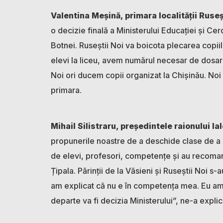
Valentina Meșină, primara localității Ruseș
o decizie finală a Ministerului Educației și Cerc
Botnei. Ruseștii Noi va boicota plecarea copi
elevi la liceu, avem numărul necesar de dosare
Noi ori ducem copii organizat la Chișinău. Noi
primara.
Mihail Silistraru, președintele raionului Ia
propunerile noastre de a deschide clase de a X
de elevi, profesori, competențe și au recoman
Țipala. Părinții de la Văsieni și Ruseștii Noi s-
am explicat că nu e în competența mea. Eu am 
departe va fi decizia Ministerului”, ne-a expli