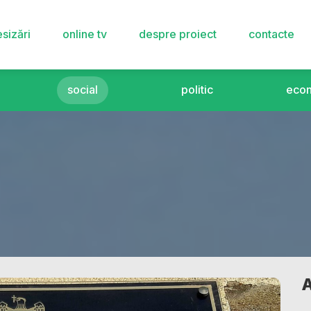
sizări
online tv
despre proiect
contacte
social
politic
eco
A