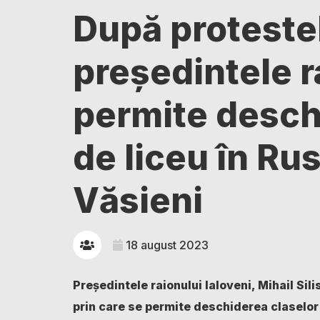
După protestel
președintele r
permite desch
de liceu în Rus
Văsieni
18 august 2023
Președintele raionului Ialoveni, Mihail Sili
prin care se permite deschiderea claselor