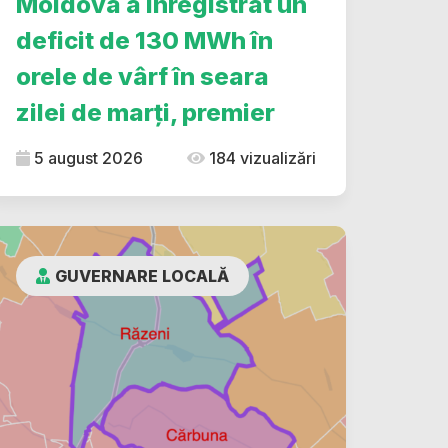
Moldova a înregistrat un
deficit de 130 MWh în
orele de vârf în seara
zilei de marți, premier
5 august 2026
184 vizualizări
GUVERNARE LOCALĂ