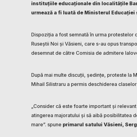
instituțiile educaţionale din localităţile Ba
urmează a fi luată de Ministerul Educației 
Dispoziția a fost semnată în urma protestelor d
Ruseștii Noi și Văsieni, care s-au opus transpor
desemnat de către Comisia de admitere Ialov
După mai multe discuții, ședințe, proteste la M
Mihail Silistraru a permis deschiderea claselor
„Consider că este foarte important și relevant 
atingerea majoratului și să aibă posibilitatea 
mare”. spune
primarul satului Văsieni, Ser