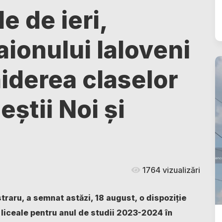
e de ieri,
aionului Ialoveni
iderea claselor
eștii Noi și
1764 vizualizări
straru, a semnat astăzi, 18 august, o dispoziție
 liceale pentru anul de studii 2023-2024 în