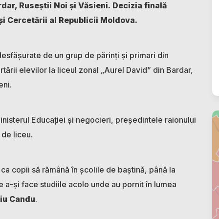
rdar, Ruseștii Noi și Văsieni.
Decizia finală
și Cercetării al Republicii Moldova.
esfășurate de un grup de părinți și primari din
tării elevilor la liceul zonal „Aurel David” din Bardar,
eni.
inisterul Educației și negocieri, președintele raionului
 de liceu.
ca copii să rămână în școlile de baștină, până la
de a-și face studiile acolo unde au pornit în lumea
giu Candu
.