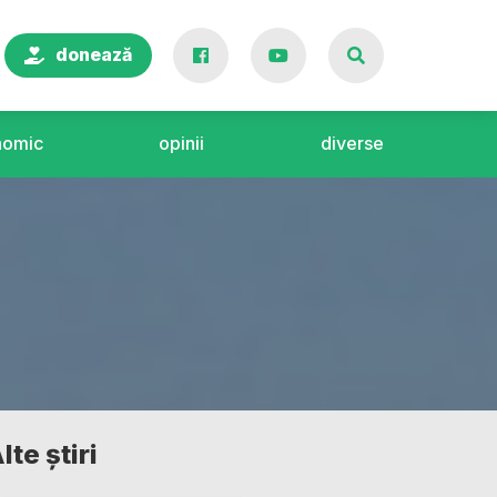
donează
nomic
opinii
diverse
lte știri