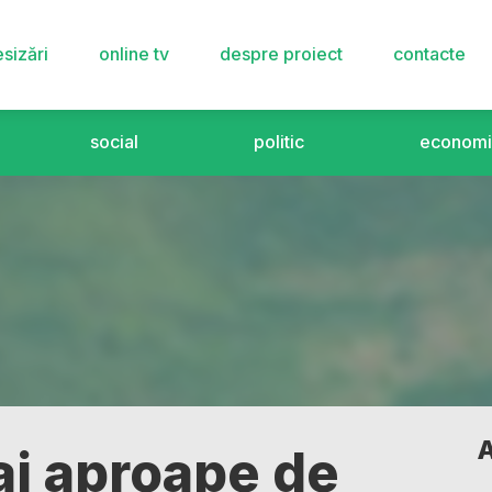
sizări
online tv
despre proiect
contacte
social
politic
economi
A
i aproape de