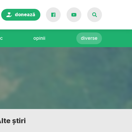
donează
c
opinii
diverse
lte știri