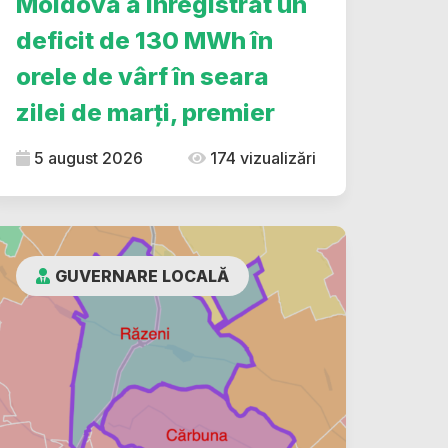
Moldova a înregistrat un
deficit de 130 MWh în
orele de vârf în seara
zilei de marți, premier
5 august 2026
174 vizualizări
GUVERNARE LOCALĂ