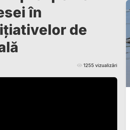
esei în
țiativelor de
ală
1255 vizualizări