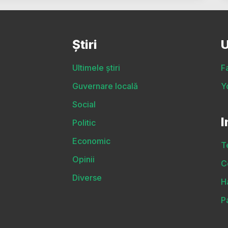
Știri
U
Ultimele știri
F
Guvernare locală
Y
Social
I
Politic
Economic
T
Opinii
C
Diverse
H
P