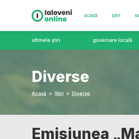
acasă
știri
se
ultimele știri
guvernare locală
Diverse
Acasă
Știri
Diverse
Emisiunea „Ma