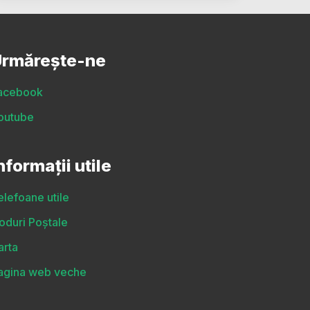
rmărește-ne
acebook
outube
nformații utile
elefoane utile
oduri Poștale
arta
agina web veche