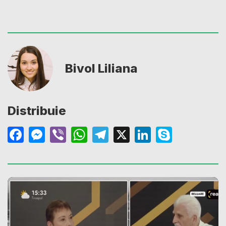
Bivol Liliana
Distribuie
Facebook
Messenger
Viber
WhatsApp
Telegram
X
LinkedIn
Skype