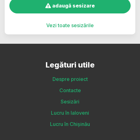
adaugă sesizare
Vezi toate sesizările
Legături utile
Despre proiect
Contacte
Sesizări
Lucru în Ialoveni
Lucru în Chișinău