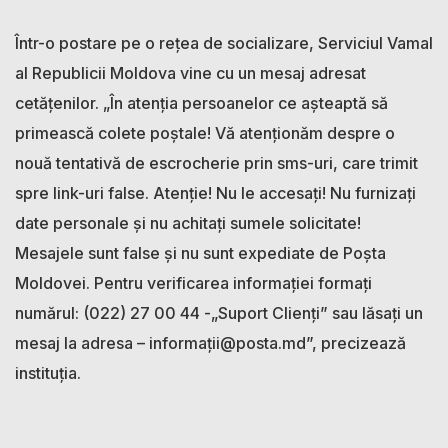
Într-o postare pe o rețea de socializare, Serviciul Vamal
al Republicii Moldova vine cu un mesaj adresat
cetățenilor. „În atenția persoanelor ce așteaptă să
primească colete poștale! Vă atenționăm despre o
nouă tentativă de escrocherie prin sms-uri, care trimit
spre link-uri false. Atenție! Nu le accesați! Nu furnizați
date personale și nu achitați sumele solicitate!
Mesajele sunt false și nu sunt expediate de Poșta
Moldovei. Pentru verificarea informației formați
numărul: (022) 27 00 44 -„Suport Clienți” sau lăsați un
mesaj la adresa – informaț
ii@posta.md
”, precizează
instituția.