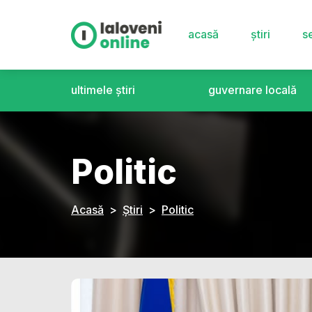
acasă
știri
se
ultimele știri
guvernare locală
Politic
Acasă
Știri
Politic