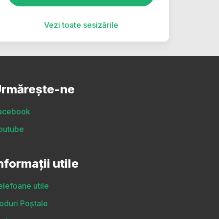
Vezi toate sesizările
rmărește-ne
acebook
outube
nformații utile
elefoane utile
oduri Poștale