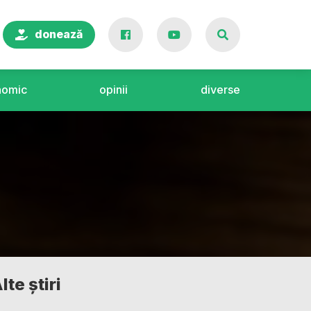
donează
nomic
opinii
diverse
lte știri