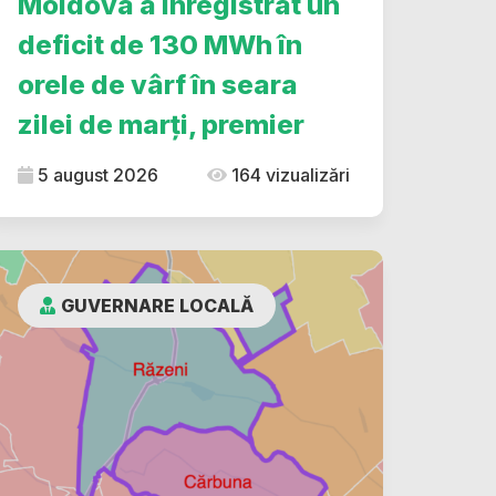
Moldova a înregistrat un
deficit de 130 MWh în
orele de vârf în seara
zilei de marți, premier
5 august 2026
164 vizualizări
GUVERNARE LOCALĂ