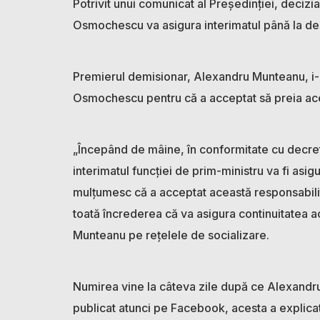
Potrivit unui comunicat al Președinției, decizia 
Osmochescu va asigura interimatul până la de
Premierul demisionar, Alexandru Munteanu, i-
Osmochescu pentru că a acceptat să preia ace
„Începând de mâine, în conformitate cu decr
interimatul funcției de prim-ministru va fi as
mulțumesc că a acceptat această responsabilit
toată încrederea că va asigura continuitatea act
Munteanu pe rețelele de socializare.
Numirea vine la câteva zile după ce Alexandru 
publicat atunci pe Facebook, acesta a explicat 