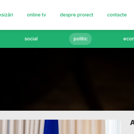
sizări
online tv
despre proiect
contacte
social
politic
eco
A