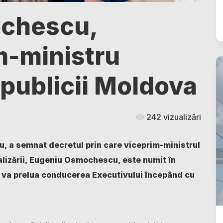
chescu,
m-ministru
epublicii Moldova
242 vizualizări
, a semnat decretul prin care viceprim-ministrul
talizării, Eugeniu Osmochescu, este numit în
a va prelua conducerea Executivului începând cu