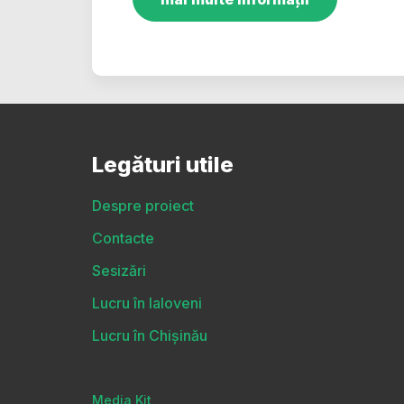
Legături utile
Despre proiect
Contacte
Sesizări
Lucru în Ialoveni
Lucru în Chișinău
Media Kit