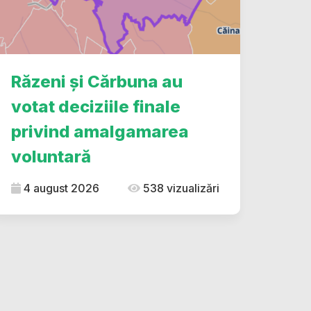
Răzeni și Cărbuna au
votat deciziile finale
privind amalgamarea
voluntară
4 august 2026
538 vizualizări
dIn
ype