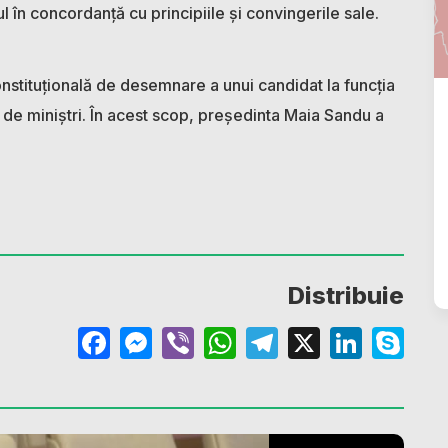
 în concordanță cu principiile și convingerile sale.
stituțională de desemnare a unui candidat la funcția
 de miniștri. În acest scop, președinta Maia Sandu a
Distribuie
Facebook
Messenger
Viber
WhatsApp
Telegram
X
Linke
Sk