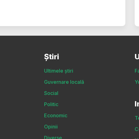
Știri
U
Ultimele știri
F
Guvernare locală
Y
Social
I
Politic
Economic
T
Opinii
C
Diverse