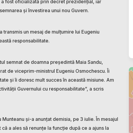
a fost oficializată prin decret prezidențial, iar
semnarea și învestirea unui nou Guvern.
a transmis un mesaj de mulțumire lui Eugeniu
astă responsabilitate.
etul semnat de doamna președintă Maia Sandu,
igurat de viceprim-ministrul Eugeniu Osmochescu. Îi
ate și îi doresc mult succes în această misiune. Am
ivității Guvernului cu responsabilitate”, a scris
Munteanu și-a anunțat demisia, pe 3 iulie. În mesajul
că a ales să renunțe la funcție după ce a ajuns la