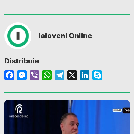
Ialoveni Online
Distribuie
Facebook
Messenger
Viber
WhatsApp
Telegram
X
LinkedIn
Skype