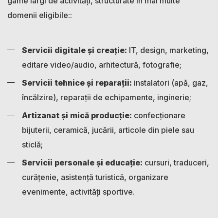
game largi de activități, structurate în mai multe
domenii eligibile::
Servicii digitale și creație:
IT, design, marketing,
editare video/audio, arhitectură, fotografie;
Servicii tehnice și reparații:
instalatori (apă, gaz,
încălzire), reparații de echipamente, inginerie;
Artizanat și mică producție:
confecționare
bijuterii, ceramică, jucării, articole din piele sau
sticlă;
Servicii personale și educație:
cursuri, traduceri,
curățenie, asistență turistică, organizare
evenimente, activități sportive.