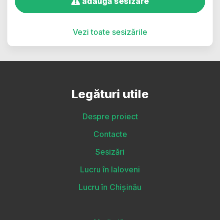
adaugă sesizare
Vezi toate sesizările
Legături utile
Despre proiect
Contacte
Sesizări
Lucru în Ialoveni
Lucru în Chișinău