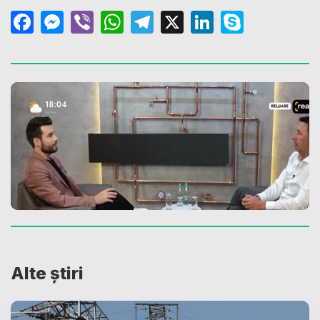
Facebook
Messenger
Viber
WhatsApp
Telegram
X
LinkedIn
Skype
Alte știri