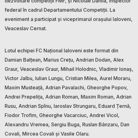
dezvoltare competiții FMF, și Nicolae Dănilă, inspector
federal în cadrul Departamentului Competiții. La
eveniment a participat și viceprimarul orașului Ialoveni,
Veaceslav Cernat.
Lotul echipei FC Național Ialoveni este format din
Damian Balțean, Marius Crețu, Andrian Dodan, Alex
Graur, Veaceslav Graur, Mihail Holodnic, Vladimir Ionaș,
Victor Jalbu, Iulian Lungu, Cristian Milea, Aurel Moraru,
Maxim Musteață, Adrian Pavalachi, Gheorghe Popov,
Andrei Prepelița, Adrian Roman, Maxim Roman, Adrian
Rusu, Andrian Spînu, Iaroslav Strungaru, Eduard Țernă,
Fiodor Trofim, Gheorghe Vacarciuc, Andrei Vicol,
Alexandru Vremea, Sergiu Buga, Ruslan Bânzaru, Dan
Covali, Mircea Covali și Vasile Olaru.