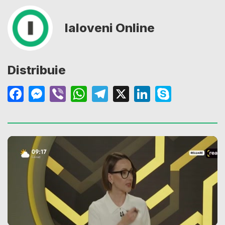
Ialoveni Online
Distribuie
Facebook
Messenger
Viber
WhatsApp
Telegram
X
LinkedIn
Skype