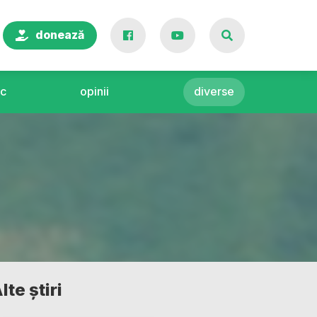
donează
c
opinii
diverse
lte știri