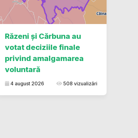
Răzeni și Cărbuna au
votat deciziile finale
privind amalgamarea
voluntară
4 august 2026
508 vizualizări