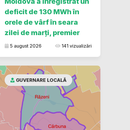
Moldova a înregistrat un
deficit de 130 MWh în
orele de vârf în seara
zilei de marți, premier
5 august 2026
141 vizualizări
GUVERNARE LOCALĂ