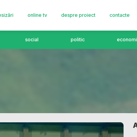
sizări
online tv
despre proiect
contacte
social
politic
economi
A