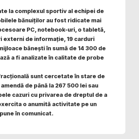
ate la complexul sportiv al echipei de
obilele bănuiților au fost ridicate mai
cesoare PC, notebook-uri, o tabletă,
i externi de informație, 19 carduri
 mijloace bănești în sumă de 14 300 de
ază a fi analizate în calitate de probe
racțională sunt cercetate în stare de
u amendă de până la 267 500 lei sau
mbele cazuri cu privarea de dreptul de a
exercita o anumită activitate pe un
 spune în comunicat.