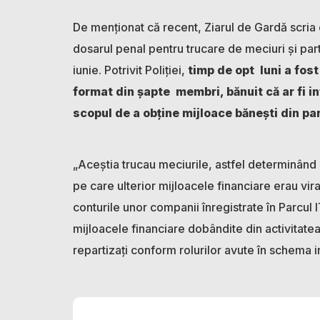
De menționat că recent, Ziarul de Gardă scria 
dosarul penal pentru trucare de meciuri și partic
iunie. Potrivit Poliției,
timp de opt luni a fos
format din șapte membri, bănuit că ar fi i
scopul de a obține mijloace bănești din par
„Aceștia trucau meciurile, astfel determinând o
pe care ulterior mijloacele financiare erau vir
conturile unor companii înregistrate în Parcul 
mijloacele financiare dobândite din activitatea
repartizați conform rolurilor avute în schema in