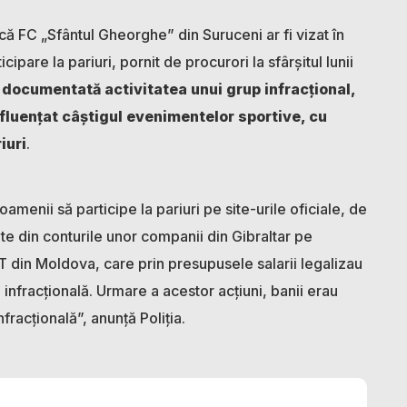
că FC „Sfântul Gheorghe” din Suruceni ar fi vizat în
ipare la pariuri, pornit de procurori la sfârșitul lunii
t documentată activitatea unui grup infracțional,
nfluențat câștigul evenimentelor sportive, cu
iuri
.
amenii să participe la pariuri pe site-urile oficiale, de
ate din conturile unor companii din Gibraltar pe
IT din Moldova, care prin presupusele salarii legalizau
 infracțională. Urmare a acestor acțiuni, banii erau
fracțională”, anunță Poliția.