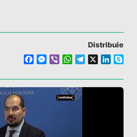
Distribuie
Facebook
Messenger
Viber
WhatsApp
Telegram
X
Linke
Sk