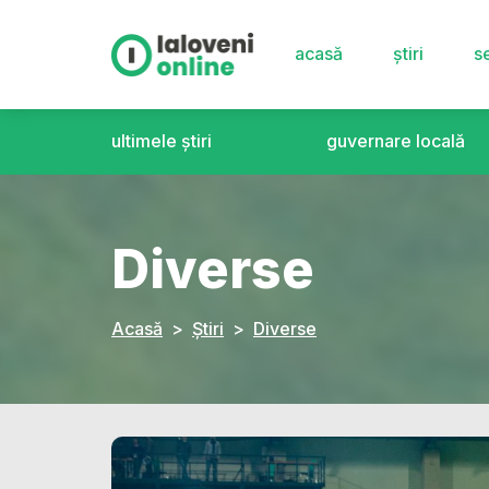
acasă
știri
se
ultimele știri
guvernare locală
Diverse
Acasă
Știri
Diverse