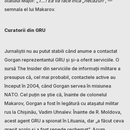
Statului Major: „
T…! Ea va face încă „necazuri
”, —
semnala el lui Makarov.
Curatorii din GRU
Jurnaliștii nu au putut stabili când anume a contactat
Gorgan reprezentantul GRU și și-a oferit serviciile. O
sursă The Insider din serviciile de informații militare a
presupus că, cel mai probabil, contactele active au
început în 2004, când Gorgan servea în misiunea
NATO. Cel puțin se știe că, înainte de colonelul
Makarov, Gorgan a fost în legătură cu atașatul militar
rus la Chișinău, Vadim Uhnalev. Înainte de R. Moldova,
acest agent GRU a spionat în Lituania, dar „a făcut ceva
greșit acolo și a fost repede rechemat”. Acum,