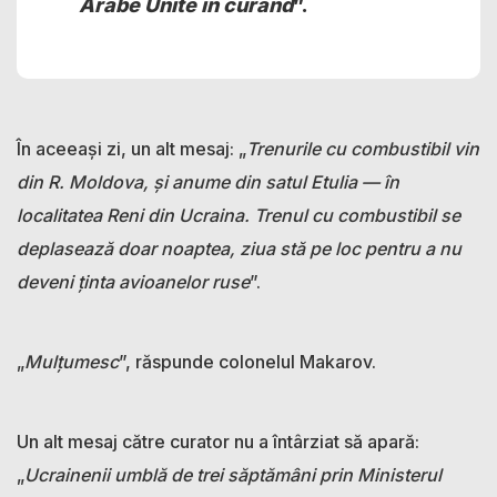
Arabe Unite în curând
”.
În aceeași zi, un alt mesaj: „
Trenurile cu combustibil vin
din R. Moldova, și anume din satul Etulia — în
localitatea Reni din Ucraina. Trenul cu combustibil se
deplasează doar noaptea, ziua stă pe loc pentru a nu
deveni ținta avioanelor ruse
”.
„
Mulțumesc
”, răspunde colonelul Makarov.
Un alt mesaj către curator nu a întârziat să apară:
„
Ucrainenii umblă de trei săptămâni prin Ministerul