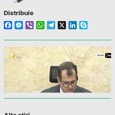
Distribuie
Facebook
Messenger
Viber
WhatsApp
Telegram
X
LinkedIn
Skype