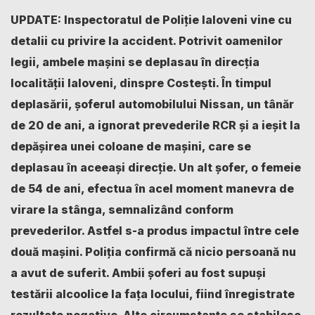
UPDATE: Inspectoratul de Poliție Ialoveni vine cu
detalii cu privire la accident. Potrivit oamenilor
legii, ambele mașini se deplasau în direcția
localității Ialoveni, dinspre Costești. În timpul
deplasării, șoferul automobilului Nissan, un tânăr
de 20 de ani, a ignorat prevederile RCR și a ieșit la
depășirea unei coloane de mașini, care se
deplasau în aceeași direcție. Un alt șofer, o femeie
de 54 de ani, efectua în acel moment manevra de
virare la stânga, semnalizând conform
prevederilor. Astfel s-a produs impactul între cele
două mașini. Poliția confirmă că nicio persoană nu
a avut de suferit. Ambii șoferi au fost supuși
testării alcoolice la fața locului, fiind înregistrate