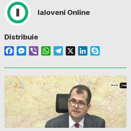
Ialoveni Online
Distribuie
Facebook
Messenger
Viber
WhatsApp
Telegram
X
LinkedIn
Skype