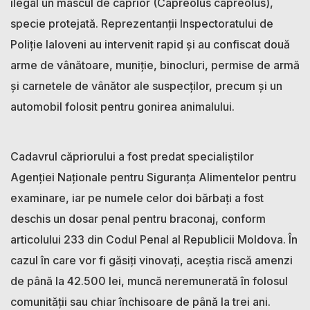
ilegal un mascul de căprior (Capreolus capreolus),
specie protejată. Reprezentanții Inspectoratului de
Poliție Ialoveni au intervenit rapid și au confiscat două
arme de vânătoare, muniție, binocluri, permise de armă
și carnetele de vânător ale suspecților, precum și un
automobil folosit pentru gonirea animalului.
Cadavrul căpriorului a fost predat specialiștilor
Agenției Naționale pentru Siguranța Alimentelor pentru
examinare, iar pe numele celor doi bărbați a fost
deschis un dosar penal pentru braconaj, conform
articolului 233 din Codul Penal al Republicii Moldova. În
cazul în care vor fi găsiți vinovați, aceștia riscă amenzi
de până la 42.500 lei, muncă neremunerată în folosul
comunității sau chiar închisoare de până la trei ani.