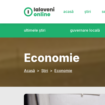
acasă
știri
se
ultimele știri
guvernare locală
Economie
Acasă
Știri
Economie