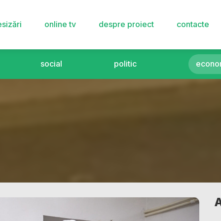
sizări
online tv
despre proiect
contacte
social
politic
econo
A