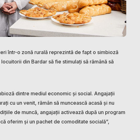
ceri într-o zonă rurală reprezintă de fapt o simbioză
locuitorii din Bardar să fie stimulați să rămână să
imbioză dintre mediul economic și social. Angajații
igurați cu un venit, rămân să muncească acasă și nu
ndițiile de muncă, angajații activează după un program
 că oferim și un pachet de comoditate socială”,