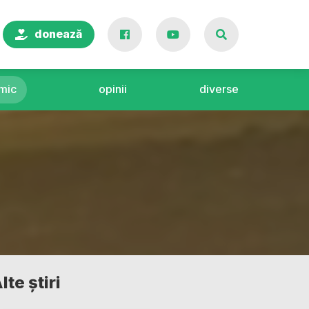
donează
mic
opinii
diverse
lte știri