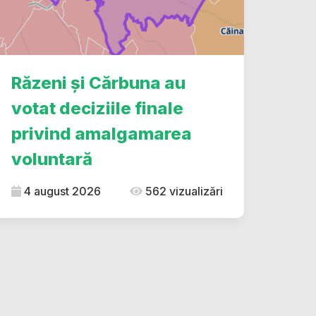
Răzeni și Cărbuna au
votat deciziile finale
privind amalgamarea
voluntară
4 august 2026
562 vizualizări