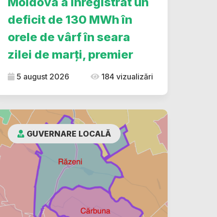
Moldova a înregistrat un
deficit de 130 MWh în
orele de vârf în seara
zilei de marți, premier
5 august 2026
184 vizualizări
GUVERNARE LOCALĂ