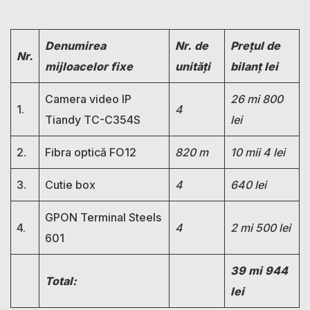
Denumirea
Nr.
de
Prețul de
Nr.
mijloacelor fixe
unități
bilanț lei
Camera video IP
26 mi 800
1.
4
Tiandy TC-C354S
lei
2.
Fibra optică FO12
820 m
10 mii 4 lei
3.
Cutie box
4
640 lei
GPON Terminal Steels
4.
4
2 mi 500 lei
601
39 mi 944
Total:
lei