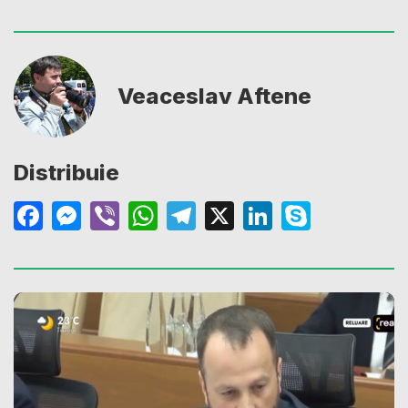
Veaceslav Aftene
Distribuie
Facebook
Messenger
Viber
WhatsApp
Telegram
X
LinkedIn
Skype