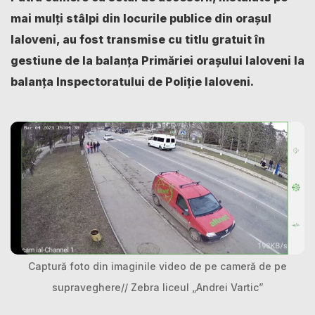
mai mulți stâlpi din locurile publice din orașul
Ialoveni, au fost transmise cu titlu gratuit în
gestiune de la balanța Primăriei orașului Ialoveni la
balanța Inspectoratului de Poliție Ialoveni.
Captură foto din imaginile video de pe cameră de pe
supraveghere// Zebra liceul „Andrei Vartic”