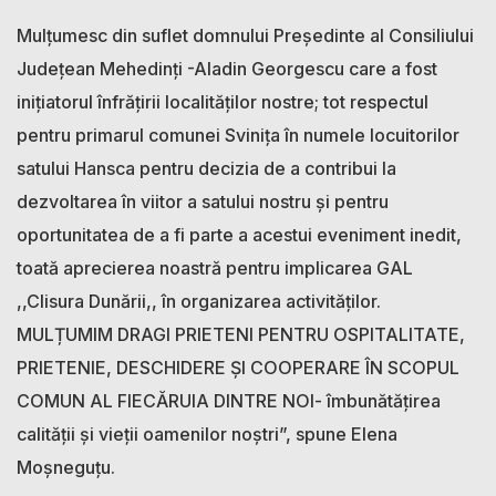
Mulțumesc din suflet domnului Președinte al Consiliului
Județean Mehedinți -Aladin Georgescu care a fost
inițiatorul înfrățirii localităților nostre; tot respectul
pentru primarul comunei Svinița în numele locuitorilor
satului Hansca pentru decizia de a contribui la
dezvoltarea în viitor a satului nostru și pentru
oportunitatea de a fi parte a acestui eveniment inedit,
toată aprecierea noastră pentru implicarea GAL
,,Clisura Dunării,, în organizarea activităților.
MULȚUMIM DRAGI PRIETENI PENTRU OSPITALITATE,
PRIETENIE, DESCHIDERE ȘI COOPERARE ÎN SCOPUL
COMUN AL FIECĂRUIA DINTRE NOI- îmbunătățirea
calității și vieții oamenilor noștri”, spune Elena
Moșneguțu.