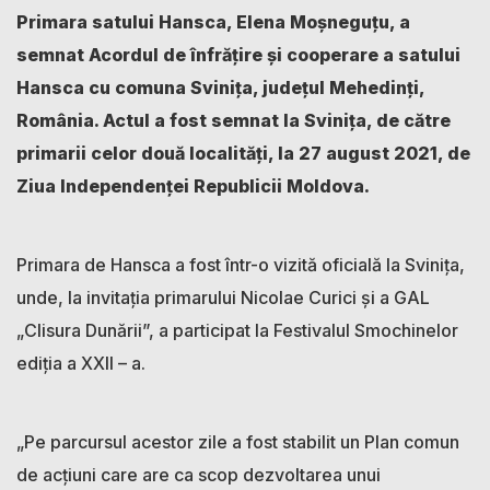
Primara satului Hansca, Elena Moșneguțu, a
semnat Acordul de înfrățire și cooperare a satului
Hansca cu comuna Svinița, județul Mehedinți,
România. Actul a fost semnat la Svinița, de către
primarii celor două localități, la 27 august 2021, de
Ziua Independenței Republicii Moldova.
Primara de Hansca a fost într-o vizită oficială la Svinița,
unde, la invitația primarului Nicolae Curici și a GAL
„Clisura Dunării”, a participat la Festivalul Smochinelor
ediția a XXII – a.
„Pe parcursul acestor zile a fost stabilit un Plan comun
de acțiuni care are ca scop dezvoltarea unui