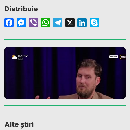
Distribuie
Facebook
Messenger
Viber
WhatsApp
Telegram
X
LinkedIn
Skype
Alte știri