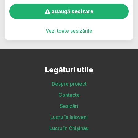
adaugă sesizare
Vezi toate sesizările
Legături utile
Despre proiect
Contacte
Sesizări
Lucru în Ialoveni
Lucru în Chișinău