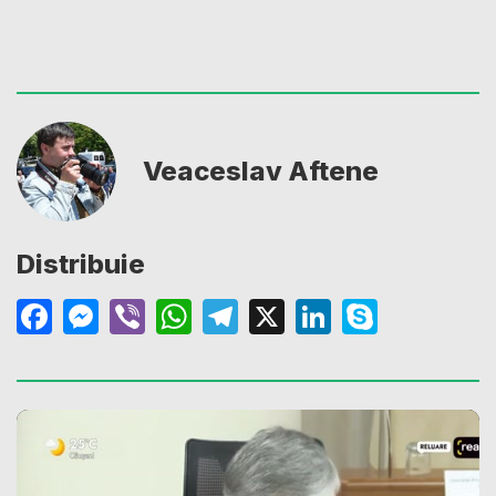
Veaceslav Aftene
Distribuie
Facebook
Messenger
Viber
WhatsApp
Telegram
X
LinkedIn
Skype