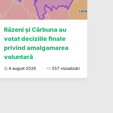
Răzeni și Cărbuna au
votat deciziile finale
privind amalgamarea
voluntară
4 august 2026
557 vizualizări