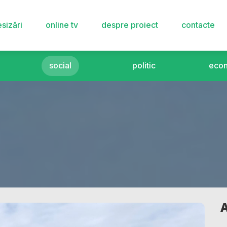
sizări
online tv
despre proiect
contacte
social
politic
eco
A