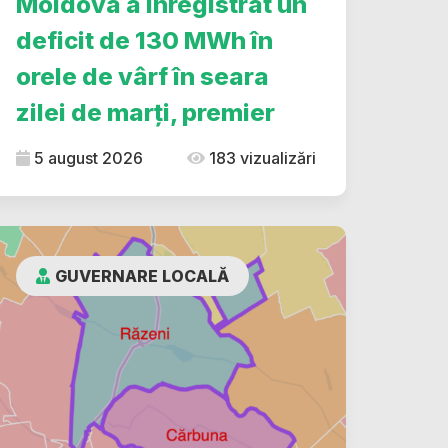
Moldova a înregistrat un
deficit de 130 MWh în
orele de vârf în seara
zilei de marți, premier
5 august 2026
183 vizualizări
GUVERNARE LOCALĂ