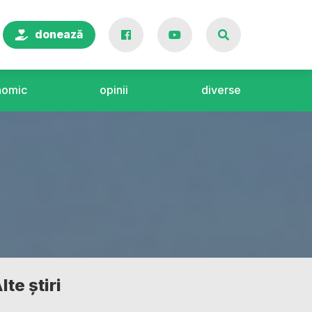
donează
nomic
opinii
diverse
lte știri