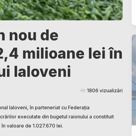
n nou de
,4 milioane lei în
ui Ialoveni
1806 vizualizări
ional Ialoveni, în parteneriat cu Federația
ărilor executate din bugetul raionului a constituit
l în valoare de 1.027.670 lei.