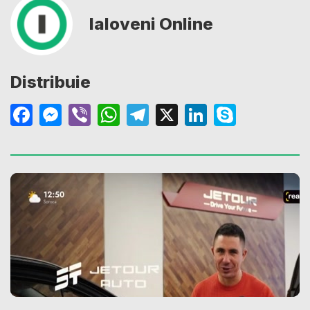
Ialoveni Online
Distribuie
Facebook
Messenger
Viber
WhatsApp
Telegram
X
LinkedIn
Skype