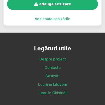
adaugă sesizare
Vezi toate sesizările
Legături utile
Despre proiect
Contacte
Sesizări
Lucru în Ialoveni
Lucru în Chișinău