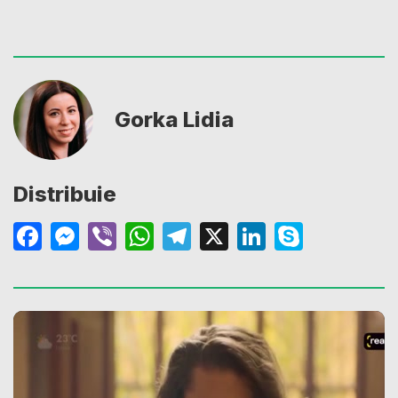
Gorka Lidia
Distribuie
Facebook
Messenger
Viber
WhatsApp
Telegram
X
LinkedIn
Skype