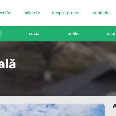
sizări
online tv
despre proiect
contacte
social
politic
eco
ală
A