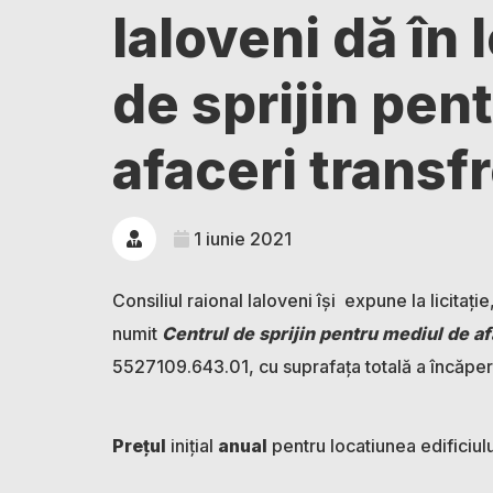
Ialoveni dă în
de sprijin pen
afaceri transfr
1 iunie 2021
Consiliul raional Ialoveni își expune la licitați
numit
Centrul de sprijin pentru mediul de af
5527109.643.01, cu suprafața totală a încăper
Prețul
inițial
anual
pentru locatiunea edificiulu