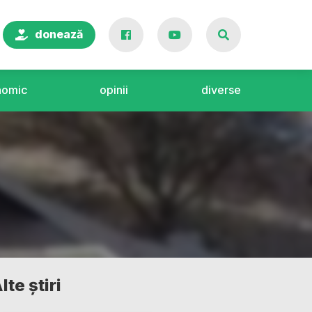
donează
nomic
opinii
diverse
lte știri