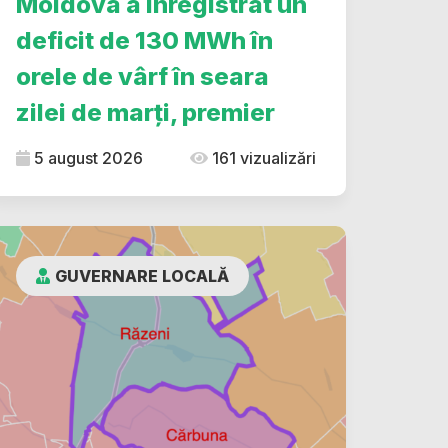
Moldova a înregistrat un
deficit de 130 MWh în
orele de vârf în seara
zilei de marți, premier
5 august 2026
161 vizualizări
GUVERNARE LOCALĂ