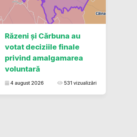
Răzeni și Cărbuna au
votat deciziile finale
privind amalgamarea
voluntară
4 august 2026
531 vizualizări