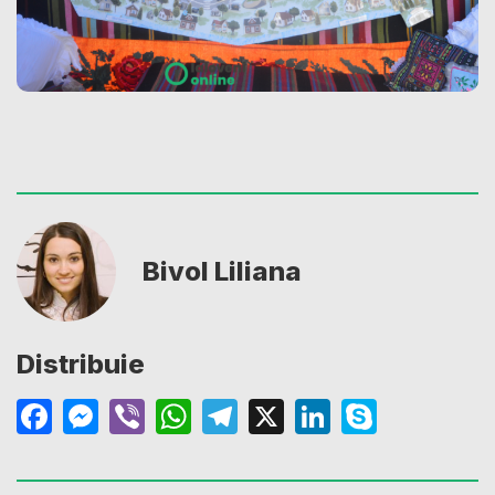
Bivol Liliana
Distribuie
Facebook
Messenger
Viber
WhatsApp
Telegram
X
LinkedIn
Skype