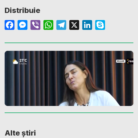
Distribuie
Facebook
Messenger
Viber
WhatsApp
Telegram
X
LinkedIn
Skype
Alte știri