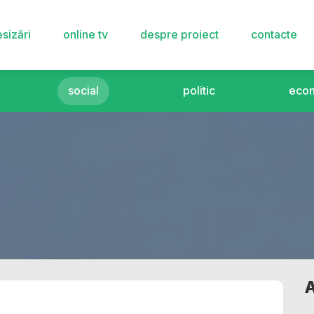
sizări
online tv
despre proiect
contacte
social
politic
eco
A