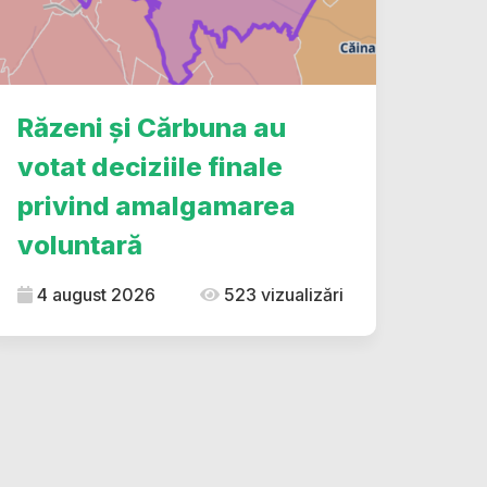
Răzeni și Cărbuna au
votat deciziile finale
privind amalgamarea
voluntară
4 august 2026
523 vizualizări