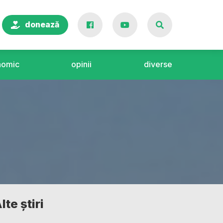
donează
nomic
opinii
diverse
lte știri