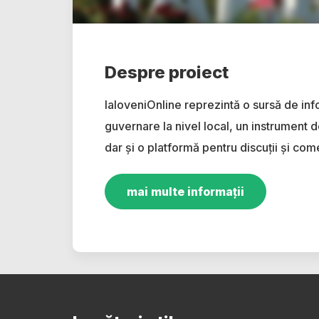
Despre proiect
IaloveniOnline reprezintă o sursă de inf
guvernare la nivel local, un instrument d
dar și o platformă pentru discuții și come
mai multe informații