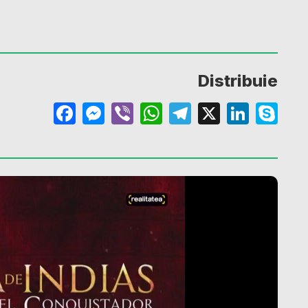
Distribuie
Facebook
Messenger
Viber
WhatsApp
Telegram
X
Linke
Sk