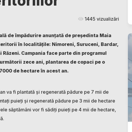
itoriilor
1445 vizualizări
ală de împădurire anunțată de președinta Maia
eritorii în localitățile: Nimoreni, Suruceni, Bardar,
i Răzeni.
Campania face parte din programul
 următorii zece ani, plantarea de copaci pe o
 7000 de hectare în acest an.
t an va fi plantată și regenerată pădure pe 7 mii de
antați puieți și regenerată pădure pe 3 mii de hectare
rele săptămâni vor fi sădiți puieți pe 4 mii de hectare,
ră.