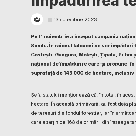
împădurirea ter
13 noiembrie 2023
Pe 11 noiembrie a început campania națion
Sandu.
În raionul Ialoveni se vor împăduri t
Costești, Gangura, Molești, Țipala, Puhoi ș
național de împădurire care-și propune, în
suprafață de 145 000 de hectare, inclusiv
Șefa statului menționează că, în total, în aces
hectare. În această primăvară, au fost deja pl
de terenuri din fondul forestier, iar în următoa
care aparțin de 168 de primării din întreaga ța