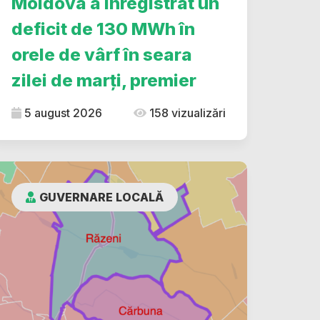
Moldova a înregistrat un
deficit de 130 MWh în
orele de vârf în seara
zilei de marți, premier
5 august 2026
158 vizualizări
GUVERNARE LOCALĂ