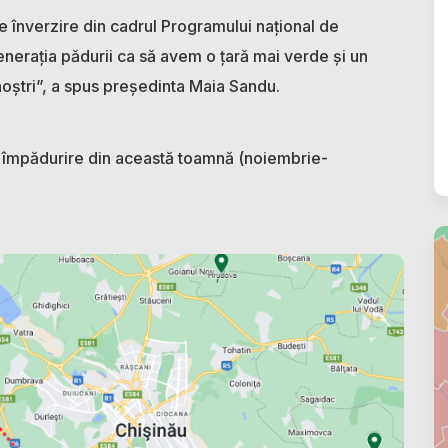
de înverzire din cadrul Programului național de
nerația pădurii ca să avem o țară mai verde și un
noștri”, a spus președinta Maia Sandu.
e împădurire din această toamnă (noiembrie-