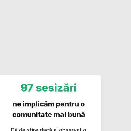
97 sesizări
ne implicăm pentru o
comunitate mai bună
Dă de știre dacă ai observat o