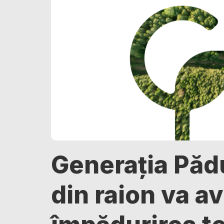
Generația Pădur
din raion va a