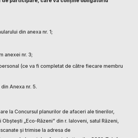
ul de participare, care va conține obligatoriu
larului din anexa nr. 1;
m anexei nr. 3;
r personal (ce va fi completat de către fiecare membru
din Anexa nr. 5.
re la Concursul planurilor de afaceri ale tinerilor,
iei Obștești „Eco-Răzeni” din r. Ialoveni, satul Răzeni,
 scanate și trimise la adresa de