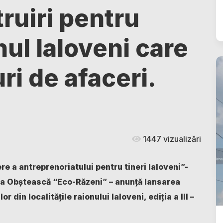
truiri pentru
onul Ialoveni care
uri de afaceri.
1447 vizualizări
e a antreprenoriatului pentru tineri Ialoveni”-
ția Obștească “Eco-Răzeni” – anunţă lansarea
r din localitățile raionului Ialoveni, ediția a III –