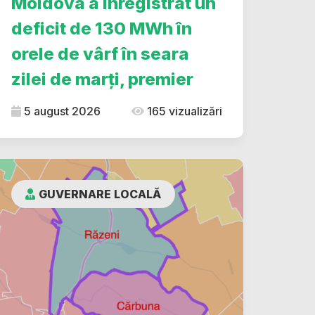
Moldova a înregistrat un
deficit de 130 MWh în
orele de vârf în seara
zilei de marți, premier
5 august 2026
165 vizualizări
GUVERNARE LOCALĂ