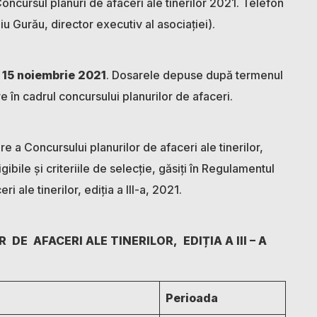
oncursul planuri de afaceri ale tinerilor 2021. Telefon
Gurău, director executiv al asociației).
e
15 noiembrie 2021
. Dosarele depuse după termenul
re în cadrul co
ncursului planurilor de afaceri.
 a Concursului planurilor de afaceri ale tinerilor,
igibile și criteriile de selecție, găsiți în Regulamentul
 ale tinerilor, ediția a III-a, 2021.
R
DE
AFACERI ALE TINERILOR, EDIȚIA A III – A
Perioada