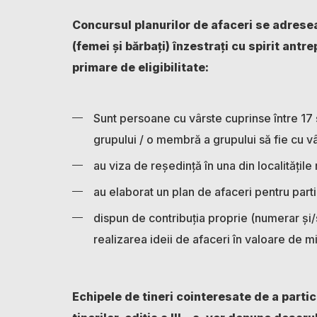
Concursul planurilor de afaceri se adreseaz
(femei și bărbați) înzestrați cu spirit antr
primare de eligibilitate:
Sunt persoane cu vârste cuprinse între 17 
grupului / o membră a grupului să fie cu vâ
au viza de reședință în una din localitățile 
au elaborat un plan de afaceri pentru part
dispun de contribuția proprie (numerar și/
realizarea ideii de afaceri în valoare de mi
Echipele de tineri cointeresate de a partic