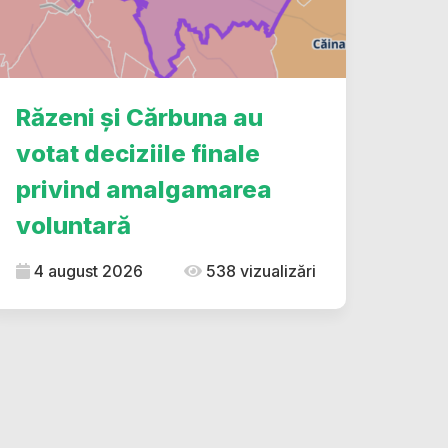
Răzeni și Cărbuna au
votat deciziile finale
privind amalgamarea
voluntară
4 august 2026
538 vizualizări