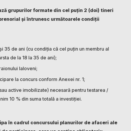
ă grupurilor formate din cel puțin 2 (doi) tineri
eprenorial și întrunesc următoarele condiţii
și 35 de ani (cu condiția că cel puțin un membru al
rsta de la 18 la 35 de ani);
raionului Ialoveni;
icipare la concurs conform Anexei nr. 1;
sau active imobilizate) necesară pentru testarea /
nim 10 % din suma totală a investiției.
ipa în cadrul concursului planurilor de afaceri ale