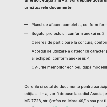
tinerilor, ediția a III – a, vor depune dosar
următoarele documente:
Planul de afaceri completat, conform formu
Bugetul proiectului, conform anexei nr. 2;
Cererea de participare la concurs, confor
Acordul de utilizare a datelor cu caracte
al echipei), conform anexei nr. 4;
CV-urile membrilor echipei, după modelul 
Cererile și setul de documente pentru participa
ediția a III – a, vor fi depuse la sediul Asociaț
MD 7728, str. Ștefan cel Mare 49/1b sau pot fi