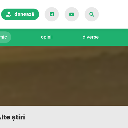
donează
mic
opinii
diverse
lte știri