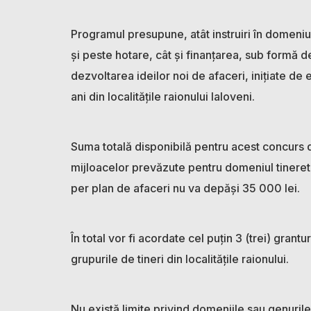
Programul presupune, atât instruiri în domeniul
și peste hotare, cât și finanțarea, sub formă d
dezvoltarea ideilor noi de afaceri, inițiate de 
ani din localitățile raionului Ialoveni.
Suma totală disponibilă pentru acest concurs 
mijloacelor prevăzute pentru domeniul tineret
per plan de afaceri nu va depăși 35 000 lei.
În total vor fi acordate cel puțin 3 (trei) grant
grupurile de tineri din localitățile raionului.
Nu există limite privind domeniile sau genuril