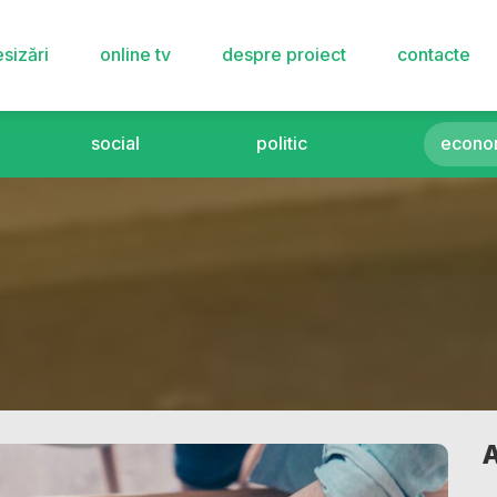
sizări
online tv
despre proiect
contacte
social
politic
econo
A