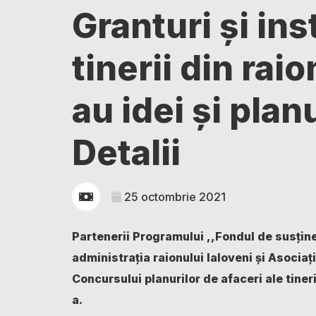
Granturi și ins
tinerii din rai
au idei și plan
Detalii
25 octombrie 2021
Partenerii Programului ,,Fondul de susținer
administrația raionului Ialoveni și Asocia
Concursului planurilor de afaceri ale tinerilo
a.