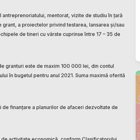
 antreprenoriatului, mentorat, vizite de studiu în țară
e grant, a proiectelor privind testarea, lansarea și/sau
echipele de tineri cu vârste cuprinse între 17 – 35 de
de granturi este de maxim 100 000 lei, din contul
ului în bugetul pentru anul 2021. Suma maximă oferită
uri de finanțare a planurilor de afaceri dezvoltate de
e de activitate economică, conform Clasificatorului