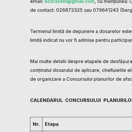
email:
ecorazeni@gmail.com
, cu mențiunea: C
de contact: 026873325 sau 079641243 (Sergiu 
Termenul limită de depunere a dosarelor est
limită indicat nu vor fi admise pentru participa
Mai multe detalii despre etapele de desfășurare
conținutul dosarului de aplicare, cheltuielile el
de organizare a Concursului planurilor de afaceri
CALENDARUL CONCURSULUI PLANURILO
Nr.
Etapa