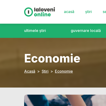
acasă
știri
se
ultimele știri
guvernare locală
Economie
Acasă
Știri
Economie