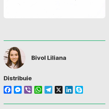
Bivol Liliana
Distribuie
Facebook
Messenger
Viber
WhatsApp
Telegram
X
LinkedIn
Skype