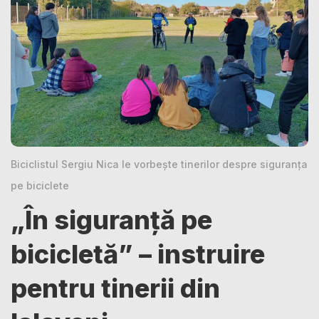
Biciclistul Sergiu Nica le vorbește tinerilor despre siguranța
pe biciclete
„În siguranță pe
bicicletă” – instruire
pentru tinerii din