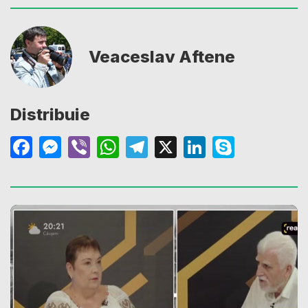
Veaceslav Aftene
Distribuie
Facebook
Messenger
Viber
WhatsApp
Telegram
X
LinkedIn
Skype