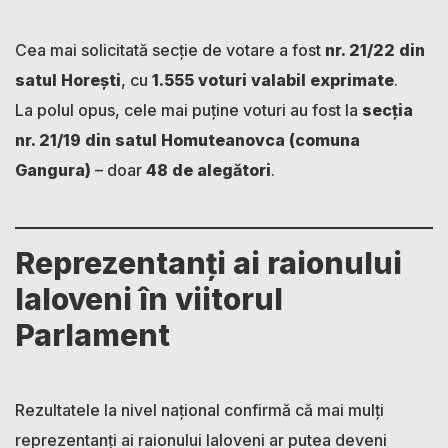
Cea mai solicitată secție de votare a fost
nr. 21/22 din
satul Horești
, cu
1.555 voturi valabil exprimate
.
La polul opus, cele mai puține voturi au fost la
secția
nr. 21/19 din satul Homuteanovca (comuna
Gangura)
– doar
48 de alegători
.
Reprezentanți ai raionului
Ialoveni în viitorul
Parlament
Rezultatele la nivel național confirmă că mai mulți
reprezentanți ai raionului Ialoveni ar putea deveni