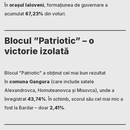
În
orașul Ialoveni
, formațiunea de guvernare a
acumulat
67,23%
din voturi.
Blocul ”Patriotic” – o
victorie izolată
Blocul ”Patriotic” a obținut cel mai bun rezultat
în
comuna Gangura
(care include satele
Alexandrovca, Homuteanovca și Misovca), unde a
înregistrat
43,74%
. În schimb, scorul său cel mai mic a
fost la Bardar – doar
2,41%
.