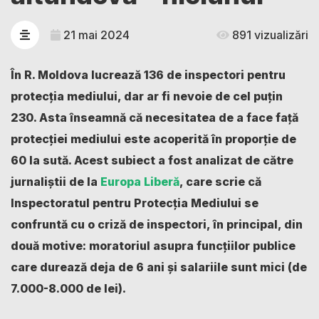
21 mai 2024
891 vizualizări
În R. Moldova lucrează 136 de inspectori pentru
protecția mediului, dar ar fi nevoie de cel puțin
230. Asta înseamnă că necesitatea de a face față
protecției mediului este acoperită în proporție de
60 la sută. Acest subiect a fost analizat de către
jurnaliștii de la
Europa Liberă
, care scrie că
Inspectoratul pentru Protecția Mediului se
confruntă cu o criză de inspectori, în principal, din
două motive: moratoriul asupra funcțiilor publice
care durează deja de 6 ani și salariile sunt mici
(de
7.000-8.000 de lei).