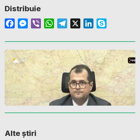
Distribuie
Facebook
Messenger
Viber
WhatsApp
Telegram
X
LinkedIn
Skype
Alte știri