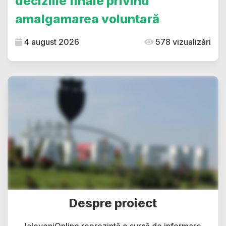
deciziile finale privind
amalgamarea voluntară
4 august 2026
578 vizualizări
Despre proiect
IaloveniOnline reprezintă o sursă de informare