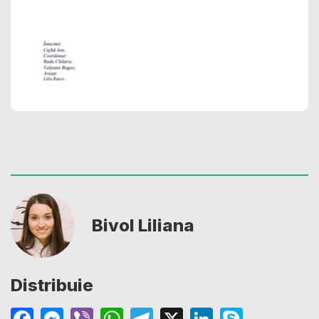
Bivol Liliana
Distribuie
Facebook
Messenger
Viber
WhatsApp
Telegram
X
LinkedIn
Skype