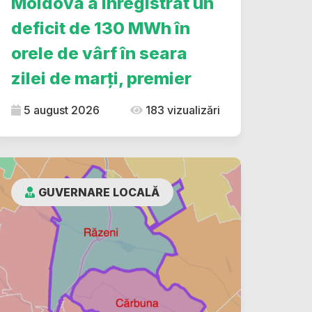
Moldova a înregistrat un
deficit de 130 MWh în
orele de vârf în seara
zilei de marți, premier
5 august 2026
183 vizualizări
GUVERNARE LOCALĂ