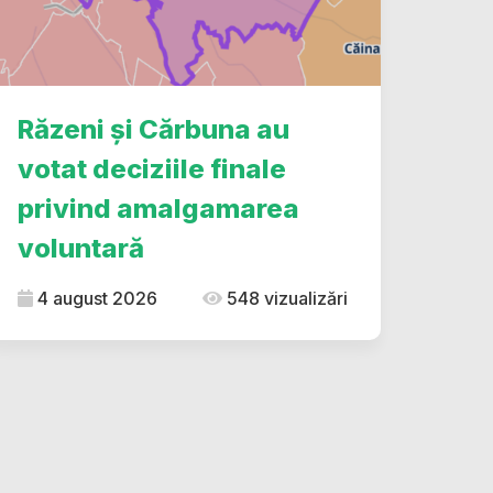
Răzeni și Cărbuna au
votat deciziile finale
privind amalgamarea
voluntară
4 august 2026
548 vizualizări