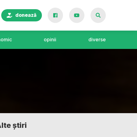
donează
nomic
opinii
diverse
lte știri