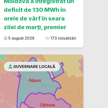
Moldova a înregistrat un
deficit de 130 MWh în
orele de vârf în seara
zilei de marți, premier
5 august 2026
173 vizualizări
GUVERNARE LOCALĂ