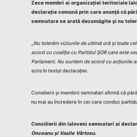
Zece membri ai organizației teritoriale Ial
declarație comună prin care anunță că păr
semnatare se arată dezamăgite și nu tolere
„Nu tolerăm viziunile de ultimă oră și toate c
acord cu coaliția cu Partidul ȘOR care este sec
Parlament. Nu suntem de acord cu acțiunile ac
scris în textul declarației.
Consilierii și membrii semnatari afirmă că pă
nu mai au încredere în cei care conduc partidu
Consilierii din Ialoveni semnatari ai dec
Onceanu și Vasile Vârtosu
.