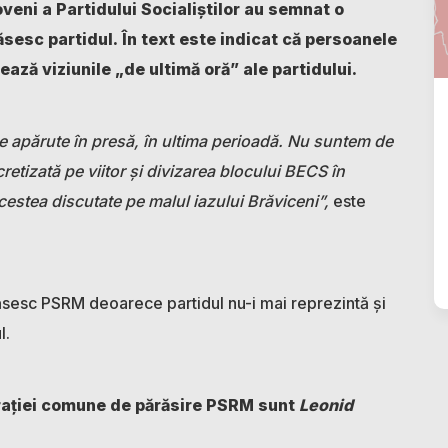
oveni a Partidului Socialiștilor au semnat o
ăsesc partidul.
În text este indicat că persoanele
ază viziunile „de ultimă oră” ale partidului.
ele apărute în presă, în ultima perioadă. Nu suntem de
retizată pe viitor și divizarea blocului BECS în
estea discutate pe malul iazului Brăviceni”,
este
răsesc PSRM deoarece partidul nu-i mai reprezintă și
l.
larației comune de părăsire PSRM sunt
Leonid