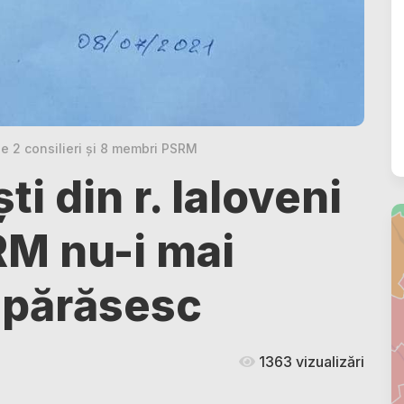
 2 consilieri și 8 membri PSRM
ti din r. Ialoveni
RM nu-i mai
l părăsesc
1363 vizualizări