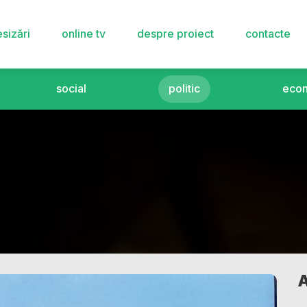
sizări
online tv
despre proiect
contacte
social
politic
eco
A