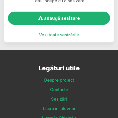
Totul începe cu o sesizare.
adaugă sesizare
Vezi toate sesizările
Legături utile
Despre proiect
Contacte
Sesizări
Lucru în Ialoveni