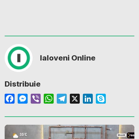
Ialoveni Online
Distribuie
Facebook
Messenger
Viber
WhatsApp
Telegram
X
LinkedIn
Skype