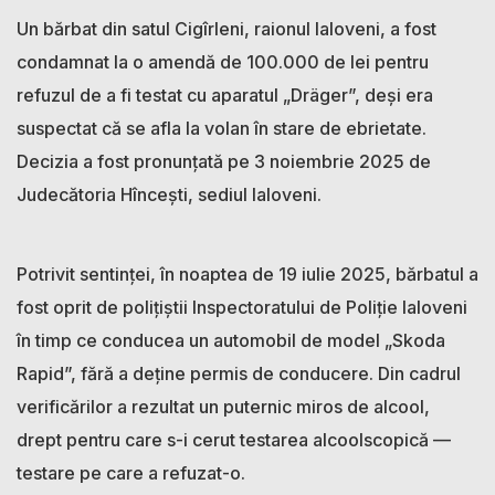
Un bărbat din satul Cigîrleni, raionul Ialoveni, a fost
condamnat la o amendă de 100.000 de lei pentru
refuzul de a fi testat cu aparatul „Dräger”, deşi era
suspectat că se afla la volan în stare de ebrietate.
Decizia a fost pronunţată pe 3 noiembrie 2025 de
Judecătoria Hînceşti, sediul Ialoveni.
Potrivit sentinţei, în noaptea de 19 iulie 2025, bărbatul a
fost oprit de poliţiştii Inspectoratului de Poliţie Ialoveni
în timp ce conducea un automobil de model „Skoda
Rapid”, fără a deţine permis de conducere. Din cadrul
verificărilor a rezultat un puternic miros de alcool,
drept pentru care s-i cerut testarea alcoolscopică —
testare pe care a refuzat-o.