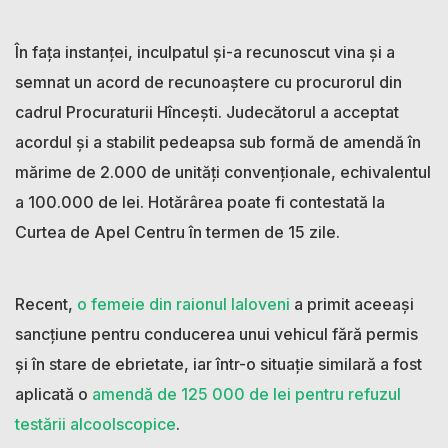
În faţa instanţei, inculpatul şi-a recunoscut vina şi a
semnat un acord de recunoaştere cu procurorul din
cadrul Procuraturii Hînceşti. Judecătorul a acceptat
acordul şi a stabilit pedeapsa sub formă de amendă în
mărime de 2.000 de unităţi convenţionale, echivalentul
a 100.000 de lei. Hotărârea poate fi contestată la
Curtea de Apel Centru în termen de 15 zile.
Recent,
o femeie din raionul Ialoveni
a primit aceeaşi
sancţiune pentru conducerea unui vehicul fără permis
şi în stare de ebrietate, iar într-o situație similară a fost
aplicată o
amendă de 125 000 de lei pentru refuzul
testării alcoolscopice
.