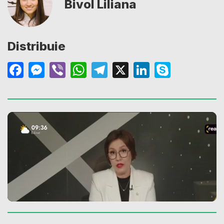
Bivol Liliana
Distribuie
Facebook
Messenger
Viber
WhatsApp
Telegram
X
LinkedIn
Skype