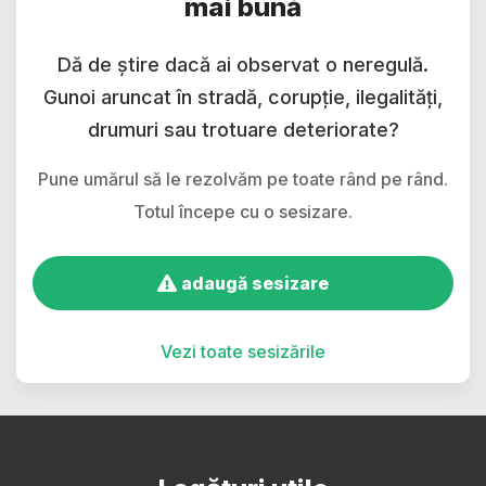
mai bună
Dă de știre dacă ai observat o neregulă.
Gunoi aruncat în stradă, corupție, ilegalități,
drumuri sau trotuare deteriorate?
Pune umărul să le rezolvăm pe toate rând pe rând.
Totul începe cu o sesizare.
adaugă sesizare
Vezi toate sesizările