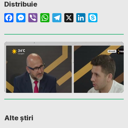
Distribuie
Facebook
Messenger
Viber
WhatsApp
Telegram
X
LinkedIn
Skype
Alte știri