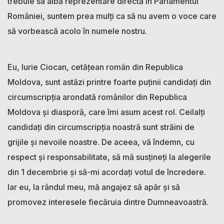
trebuie să aibă reprezentare directă în Parlamentul
României, suntem prea mulți ca să nu avem o voce care
să vorbească acolo în numele nostru.
Eu, Iurie Ciocan, cetățean român din Republica
Moldova, sunt astăzi printre foarte puținii candidați din
circumscripția arondată românilor din Republica
Moldova și diasporă, care îmi asum acest rol. Ceilalți
candidați din circumscripția noastră sunt străini de
grijile și nevoile noastre. De aceea, vă îndemn, cu
respect și responsabilitate, să mă susțineți la alegerile
din 1 decembrie și să-mi acordați votul de încredere.
Iar eu, la rândul meu, mă angajez să apăr și să
promovez interesele fiecăruia dintre Dumneavoastră.