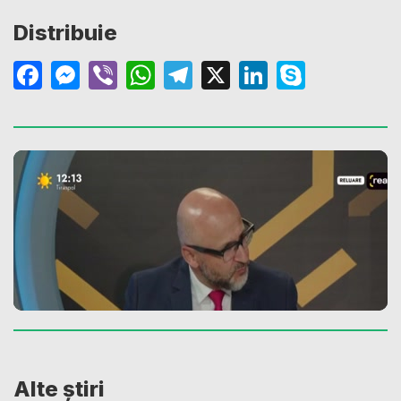
Distribuie
Facebook
Messenger
Viber
WhatsApp
Telegram
X
LinkedIn
Skype
Alte știri