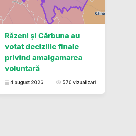
Răzeni și Cărbuna au
votat deciziile finale
privind amalgamarea
voluntară
4 august 2026
576 vizualizări