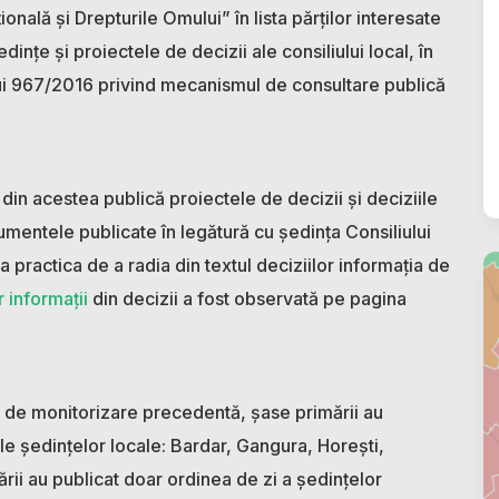
nală și Drepturile Omului” în lista părților interesate
dințe și proiectele de decizii ale consiliului local, în
ui 967/2016 privind mecanismul de consultare publică
din acestea publică proiectele de decizii și deciziile
umentele publicate în legătură cu ședința Consiliului
a practica de a radia din textul deciziilor informația de
 informații
din decizii a fost observată pe pagina
 de monitorizare precedentă, șase primării au
ile ședințelor locale: Bardar, Gangura, Horești,
ării au publicat doar ordinea de zi a ședințelor