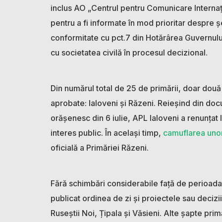
inclus AO „Centrul pentru Comunicare Internațio
pentru a fi informate în mod prioritar despre șe
conformitate cu pct.7 din Hotărârea Guvernul
cu societatea civilă în procesul decizional.
Din numărul total de 25 de primării, doar două 
aprobate: Ialoveni și Răzeni. Reieșind din doc
orășenesc din 6 iulie, APL Ialoveni a renunțat l
interes public. În același timp,
cam
uflarea unor
oficială a Primăriei Răzeni.
Fără schimbări considerabile față de perioada
publicat ordinea de zi și proiectele sau decizi
Ruseștii Noi, Țipala și Văsieni. Alte șapte prim