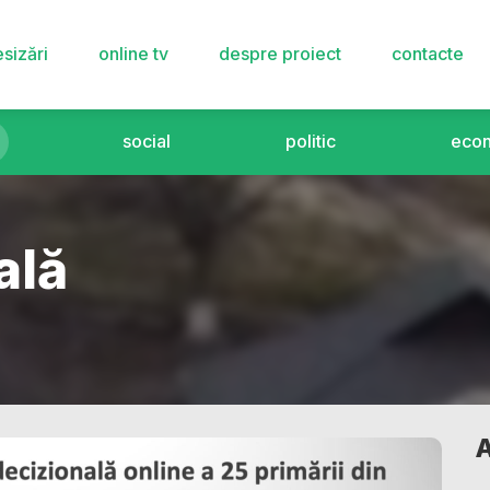
sizări
online tv
despre proiect
contacte
social
politic
eco
ală
A