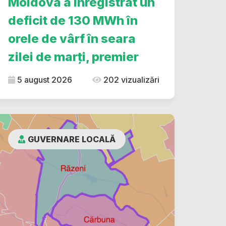
Moldova a înregistrat un
deficit de 130 MWh în
orele de vârf în seara
zilei de marți, premier
5 august 2026
202 vizualizări
GUVERNARE LOCALĂ