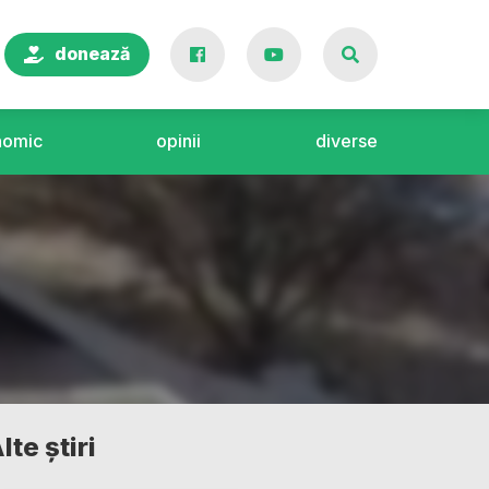
donează
nomic
opinii
diverse
lte știri