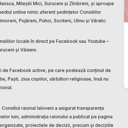
 Hansca, Mileștii Mici, Suruceni și Zîmbreni, și aproape
mediul online nimic aferent ședințelor Consiliilor
moreni, Pojăreni, Puhoi, Sociteni, Ulmu și Văratic.
nsiliilor locale în direct pe Facebook sau Youtube –
ruceni și Văsieni.
ini de Facebook active, pe care postează conținut de
tie, Paști, ziua copiilor, sărbători religioase, însă nu
ional.
Consiliul raional Ialoveni a asigurat transparența
elor luni, administrația raionului a publicat pe pagina
 organizate, proiectele de decizii, precum și deciziile