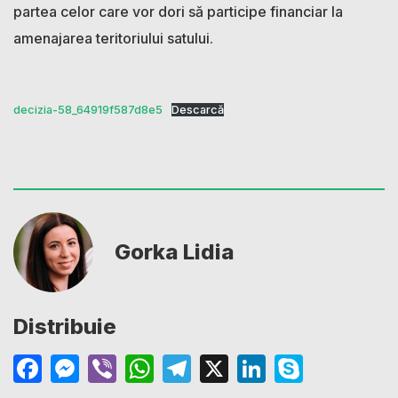
partea celor care vor dori să participe financiar la
amenajarea teritoriului satului.
decizia-58_64919f587d8e5
Descarcă
Gorka Lidia
Distribuie
Facebook
Messenger
Viber
WhatsApp
Telegram
X
LinkedIn
Skype