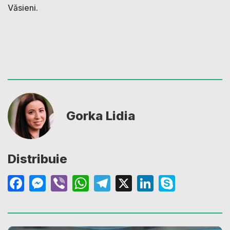
Văsieni.
Gorka Lidia
Distribuie
Facebook
Messenger
Viber
WhatsApp
Telegram
X
LinkedIn
Skype