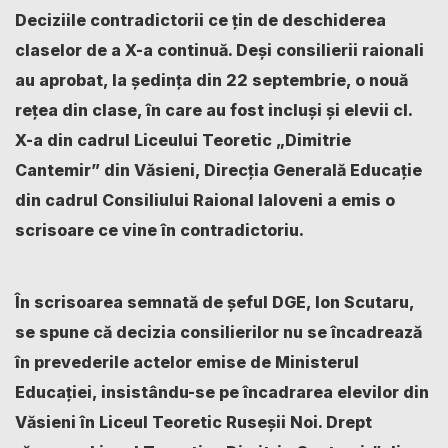
Deciziile contradictorii ce țin de deschiderea
claselor de a X-a continuă. Deși consilierii raionali
au aprobat, la ședința din 22 septembrie, o nouă
rețea din clase, în care au fost incluși și elevii cl.
X-a din cadrul Liceului Teoretic „Dimitrie
Cantemir” din Văsieni, Direcția Generală Educație
din cadrul Consiliului Raional Ialoveni a emis o
scrisoare ce vine în contradictoriu.
În scrisoarea semnată de șeful DGE, Ion Scutaru,
se spune că decizia consilierilor nu se încadrează
în prevederile actelor emise de Ministerul
Educației, insistându-se pe încadrarea elevilor din
Văsieni în Liceul Teoretic Ruseșii Noi. Drept