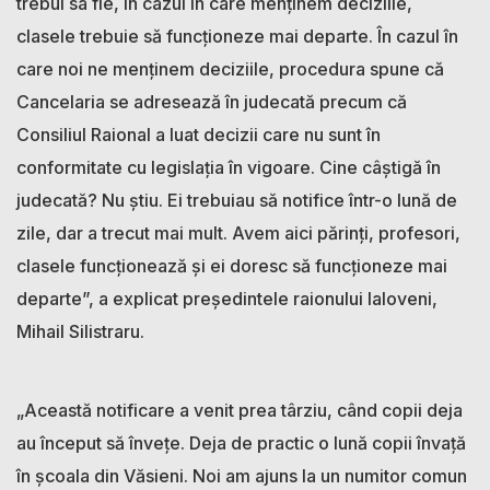
trebui sa fie, în cazul in care menținem deciziile,
clasele trebuie să funcționeze mai departe. În cazul în
care noi ne menținem deciziile, procedura spune că
Cancelaria se adresează în judecată precum că
Consiliul Raional a luat decizii care nu sunt în
conformitate cu legislația în vigoare. Cine câștigă în
judecată? Nu știu. Ei trebuiau să notifice într-o lună de
zile, dar a trecut mai mult. Avem aici părinți, profesori,
clasele funcționează și ei doresc să funcționeze mai
departe”, a explicat președintele raionului Ialoveni,
Mihail Silistraru.
„Această notificare a venit prea târziu, când copii deja
au început să învețe. Deja de practic o lună copii învață
în școala din Văsieni. Noi am ajuns la un numitor comun