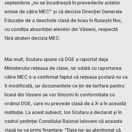
septembrie „nu se încadrează în prevederile actelor
emise de către MEC” și că decizia Direcției Generale
Educație de a deschide clasă de liceu în Ruseștii Noi,
cu condiția absorbției elevilor din Văsieni, respectă
fără abateri decizia MEC.
Mai mult, Scutaru spune că DGE a raportat deja
Ministerului rețeaua de clase, iar odată cu raportarea
către MEC s-a confirmat faptul că rețeaua școlară nu va
fi modificată, iar documentele ce țin de tarifare pentru
liceul din Vasieni se vor întocmi în conformitate cu
ordinul DGE, care nu prevede clasă de a X-a în această
instituție. La acest subiect, Ion Scutaru a declarat și în
cadrul ședinței Consiliului Raional Ialoveni că aceasta
clasă nu va primi finanțare: ”Deja ne-au atenționat că