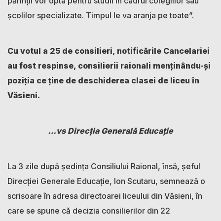
părinții vor opta pentru studii în cadrul colegiilor sau
școlilor specializate. Timpul le va aranja pe toate”.
Cu votul a 25 de consilieri, notificările Cancelariei
au fost respinse, consilierii raionali menținându-și
poziția ce ține de deschiderea clasei de liceu în
Văsieni.
…vs Direcția Generală Educație
La 3 zile după ședința Consiliului Raional, însă, șeful
Direcției Generale Educație, Ion Scutaru, semnează o
scrisoare în adresa directoarei liceului din Văsieni, în
care se spune că decizia consilierilor din 22