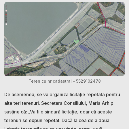
Teren cu nr cadastral – 5529102478
De asemenea, se va organiza licitație repetată pentru
alte teri terenuri. Secretara Consiliului, Maria Arhip
susține că: „Va fi o singură licitație, doar că aceste
terenuri se expun repetat. Dacă la cea de a doua
licitație terenurile nu se vor vinde, prețul va fi