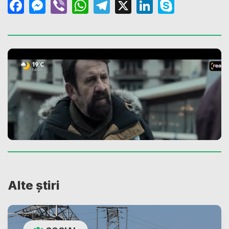
Facebook
Messenger
Viber
WhatsApp
Telegram
X
LinkedIn
Skype
Alte știri