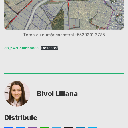
Teren cu număr casastral -5529201.3785
dp_64705f466bd8a
Descarcă
Bivol Liliana
Distribuie