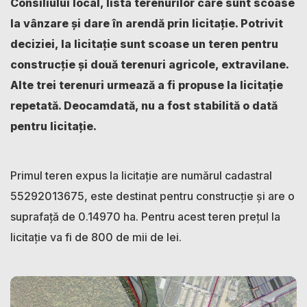
Consiliului local, lista terenurilor care sunt scoase
la vânzare și dare în arendă prin licitație. Potrivit
deciziei, la licitație sunt scoase un teren pentru
construcție și două terenuri agricole, extravilane.
Alte trei terenuri urmează a fi propuse la licitație
repetată. Deocamdată, nu a fost stabilită o dată
pentru licitație.
Primul teren expus la licitație are numărul cadastral
55292013675, este destinat pentru construcție și are o
suprafață de 0.14970 ha. Pentru acest teren prețul la
licitație va fi de 800 de mii de lei.